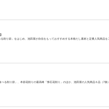
く】
べる削り節」をはじめ、池田屋が自信をもっておすすめする本格だし素材と定番人気商品を
食べる削り節」、本節花削りの最高峰「懐石花削り」のほか、池田屋の人気商品６品（7個