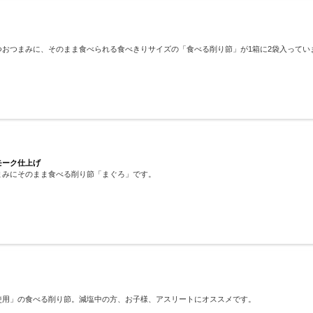
おつまみに、そのまま食べられる食べきりサイズの「食べる削り節」が1箱に2袋入ってい
モーク仕上げ
まみにそのまま食べる削り節「まぐろ」です。
使用」の食べる削り節。減塩中の方、お子様、アスリートにオススメです。