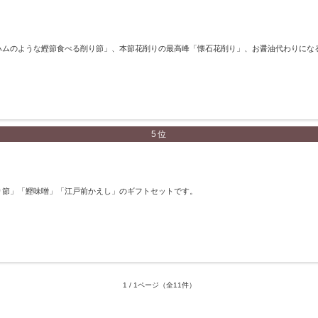
ハムのような鰹節食べる削り節」、本節花削りの最高峰「懐石花削り」、お醤油代わりにな
5位
り節」「鰹味噌」「江戸前かえし」のギフトセットです。
1 / 1ページ
（全11件）