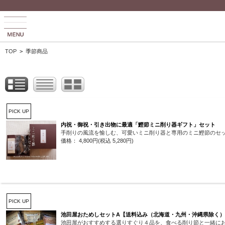
TOP
>
季節商品
PICK UP
内祝・御祝・引き出物に最適「鰹節ミニ削り器ギフト」セット
手削りの風流を愉しむ、可愛いミニ削り器と専用のミニ鰹節のセ
価格： 4,800円(税込 5,280円)
PICK UP
池田屋おためしセットA【送料込み（北海道・九州・沖縄県除く
池田屋がおすすめする選りすぐり４品を、食べる削り節と一緒に