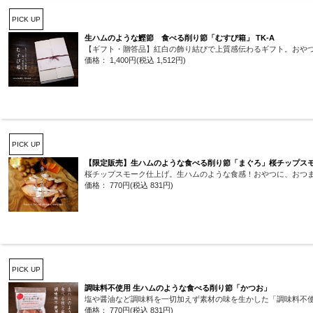
PICK UP
生ハムのような鰹節 食べる削り節「むすび箱」 TK-A
【ギフト・贈答品】紅白の飾り結びで上質感伝わるギフト。おやつ
価格： 1,400円(税込 1,512円)
PICK UP
【限定販売】生ハムのような食べる削り節「まぐろ」桜チップス
桜チップスモーク仕上げ。生ハムのような食感！おやつに、おつ
価格： 770円(税込 831円)
PICK UP
調味料不使用 生ハムのような食べる削り節「かつお」
塩や醤油など調味料を一切加えず素材の味を生かした「調味料不
価格： 770円(税込 831円)