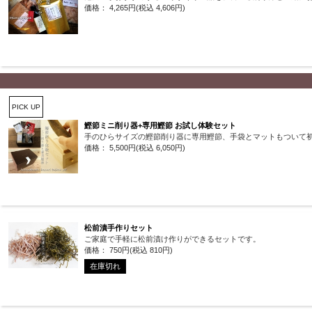
価格： 4,265円(税込 4,606円)
PICK UP
鰹節ミニ削り器+専用鰹節 お試し体験セット
手のひらサイズの鰹節削り器に専用鰹節、手袋とマットもついて
価格： 5,500円(税込 6,050円)
松前漬手作りセット
ご家庭で手軽に松前漬け作りができるセットです。
価格： 750円(税込 810円)
在庫切れ