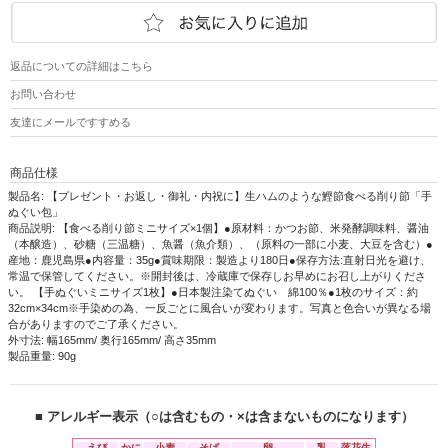
返品についての詳細はこちら
お問い合わせ
友達にメールですすめる
商品仕様
製品名: 【プレゼント・お返し・御礼・内祝に】生ハムのような鰹節食べる削り節「手
ぬぐい包」
商品説明: 【食べる削り節ミニサイズ×1個】●原材料：かつお節、米発酵調味料、醤油
（本醸造）、砂糖（三温糖）、魚醤（魚介類）、（原料の一部に小麦、大豆を含む）●
産地：鹿児島県●内容量：35g●賞味期限：製造より180日●保存方法:直射日光を避け、
常温で保管してください。※開封後は、冷蔵庫で保存しお早めにお召し上がりくださ
い。 【手ぬぐいミニサイズ1枚】●日本製注染てぬぐい 綿100％●1枚のサイズ：約
32cm×34cm※手染めの為、一反ごとに風合いが変わります。写真と色合いが異なる場
合がありますのでご了承ください。
外寸法: 幅165mm/ 奥行165mm/ 高さ35mm
製品重量: 90g
■ アレルギー表示（○は含むもの・×は含まないものになります）
えび
かに
小麦
そば
卵
乳
落花生