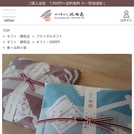
ご購入金額 7,560円〜送料無料 ※一部地域除く
TOP
>
ギフト・贈答品
>
ブライダルギフト
>
ギフト・贈答品
>
ギフト～2000円
>
食べる削り節