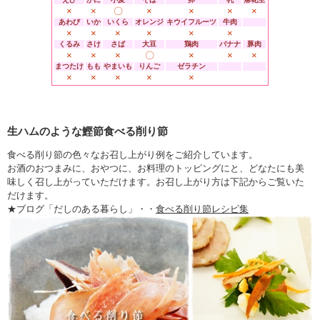
×
×
〇
×
×
×
×
あわび
いか
いくら
オレンジ
キウイフルーツ
牛肉
×
×
×
×
×
×
くるみ
さけ
さば
大豆
鶏肉
バナナ
豚肉
×
×
×
〇
×
×
×
まつたけ
もも
やまいも
りんご
ゼラチン
×
×
×
×
×
生ハムのような鰹節食べる削り節
食べる削り節の色々なお召し上がり例をご紹介しています。
お酒のおつまみに、おやつに、お料理のトッピングにと、どなたにも美
味しく召し上がっていただけます。お召し上がり方は下記からご覧いた
だけます。
★ブログ「だしのある暮らし」・・
食べる削り節レシピ集