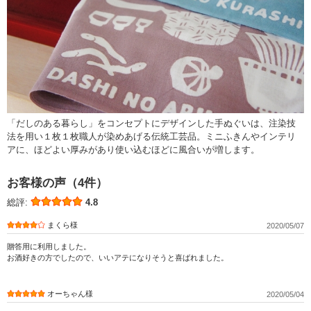
「だしのある暮らし」をコンセプトにデザインした手ぬぐいは、注染技
法を用い１枚１枚職人が染めあげる伝統工芸品。ミニふきんやインテリ
アに、ほどよい厚みがあり使い込むほどに風合いが増します。
お客様の声（4件）
総評:
4.8
まくら様
2020/05/07
贈答用に利用しました。
お酒好きの方でしたので、いいアテになりそうと喜ばれました。
オーちゃん様
2020/05/04