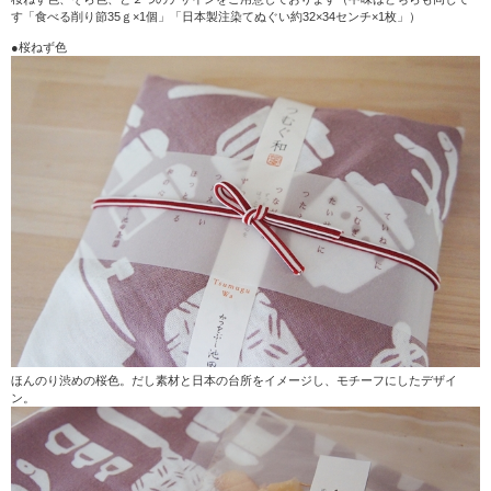
す「食べる削り節35ｇ×1個」「日本製注染てぬぐい約32×34センチ×1枚」）
●桜ねず色
ほんのり渋めの桜色。だし素材と日本の台所をイメージし、モチーフにしたデザイ
ン。