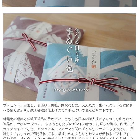
プレゼント、お返し、引出物、御礼、内祝などに。大人気の「生ハムのような鰹節食
べる削り節」を伝統工芸注染仕上げのミニ手ぬぐいで包んだギフトです。
縁起物の鰹節と伝統工芸品の手ぬぐい、どちらも日本の職人技によりつくり出された
逸品のコラボレーション。 ちょっとしたプレゼントのほか、お返しや御礼、内祝、ブ
ライダルギフトなど、カジュアル・フォーマル問わずどんなシーンにもぴったり。 美
味しくておしゃれで気が利いてる、贈り手のぬくもりとセンスが伝わるギフトです。
桜ねず色、そら色、と２つのデザインをご用意しております（中味はどちらも同じで