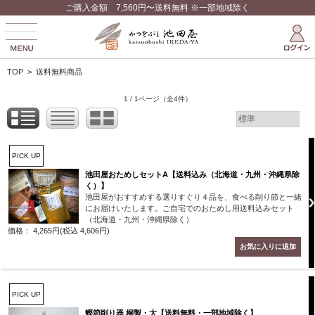
ご購入金額 7,560円〜送料無料 ※一部地域除く
TOP
>
送料無料商品
1 / 1ページ
（全4件）
PICK UP
池田屋おためしセットA【送料込み（北海道・九州・沖縄県除
く）】
池田屋がおすすめする選りすぐり４品を、食べる削り節と一緒
にお届けいたします。ご自宅でのおためし用送料込みセット
（北海道・九州・沖縄県除く）
価格： 4,265円(税込 4,606円)
PICK UP
鰹節削り器 桐製・大【送料無料・一部地域除く】