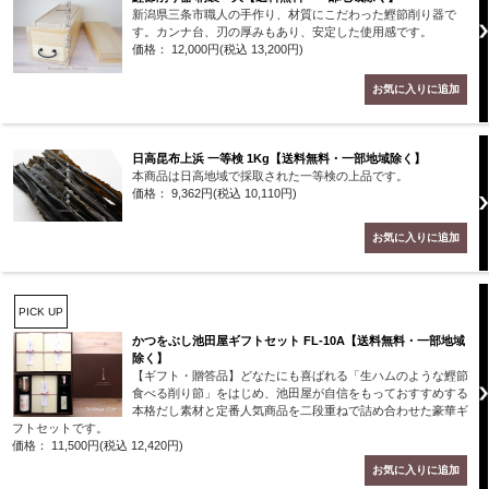
新潟県三条市職人の手作り、材質にこだわった鰹節削り器で
す。カンナ台、刃の厚みもあり、安定した使用感です。
価格： 12,000円(税込 13,200円)
日高昆布上浜 一等検 1Kg【送料無料・一部地域除く】
本商品は日高地域で採取された一等検の上品です。
価格： 9,362円(税込 10,110円)
PICK UP
かつをぶし池田屋ギフトセット FL-10A【送料無料・一部地域
除く】
【ギフト・贈答品】どなたにも喜ばれる「生ハムのような鰹節
食べる削り節」をはじめ、池田屋が自信をもっておすすめする
本格だし素材と定番人気商品を二段重ねで詰め合わせた豪華ギ
フトセットです。
価格： 11,500円(税込 12,420円)