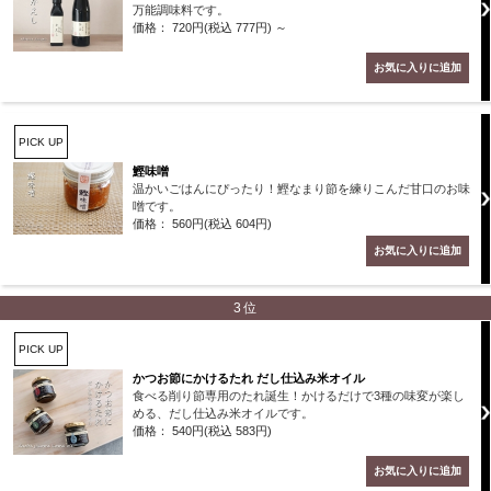
万能調味料です。
価格： 720円(税込 777円)
～
PICK UP
鰹味噌
温かいごはんにぴったり！鰹なまり節を練りこんだ甘口のお味
噌です。
価格： 560円(税込 604円)
3位
PICK UP
かつお節にかけるたれ だし仕込み米オイル
食べる削り節専用のたれ誕生！かけるだけで3種の味変が楽し
める、だし仕込み米オイルです。
価格： 540円(税込 583円)