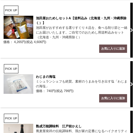
PICK UP
池田屋おためしセットA【送料込み（北海道・九州・沖縄県除
く）】
池田屋がおすすめする選りすぐり４品を、食べる削り節と一緒
にお届けいたします。ご自宅でのおためし用送料込みセット
（北海道・九州・沖縄県除く）
価格： 4,265円(税込 4,606円)
PICK UP
わじまの海塩
ミシュランシェフも絶賛。素材のうまみを引き出す塩「わじま
の海塩」
価格： 740円(税込 799円)
PICK UP
熟成万能調味料 江戸前かえし
蕎麦屋発祥の伝統調味料、我が家の定番になるハイクオリティ