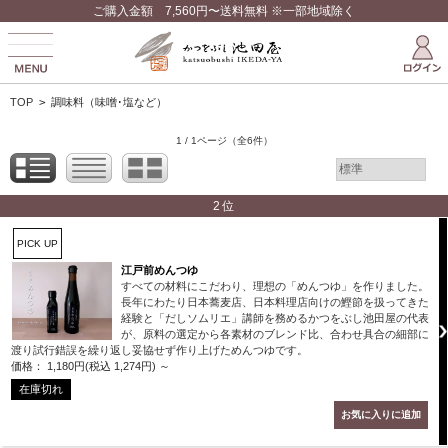
ご購入金額 7,560円〜送料無料 ※一部地域除く
TOP
>
調味料（味噌･塩など）
1 / 1ページ
（全6件）
2位
PICK UP
江戸前めんつゆ
すべての材料にこだわり、理想の「めんつゆ」を作りました。
長年にわたり日本蕎麦店、日本料理店向けの鰹節を扱ってきた
経験と「だしソムリエ」講師を務めるかつをぶし池田屋の代表
が、原料の選定から各素材のブレンド比、合わせ具合の細部に
渡り試行錯誤を繰り返し妥協せず作り上げためんつゆです。
価格： 1,180円(税込 1,274円)
～
在庫切れ