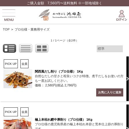
ご購入金額 7,560円〜送料無料 ※一部地域除く
TOP
>
プロ仕様・業務用サイズ
1 / 1ページ
（全2件）
PICK UP
会員
関西風だし削り（プロ仕様） 1Kg
自然なだしの甘さと程良いコクが特徴。煮干だしをお使いの方
も一度お試しください。
価格： 2,580円(税込 2,786円)
PICK UP
会員
極上本枯れ鰹中厚削り（プロ仕様） 1Kg
プロ仕様の鹿児島県産の極上本枯れ本節と荒本仕上節の厚削り
です。