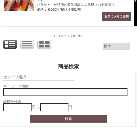
パリッと！が特徴の製法特許による極上の中厚削り。
価格： 6,020円(税込 6,501円)
1 / 1ページ
（全2件）
商品検索
キーワード検索
価格帯検索
円 ～
円