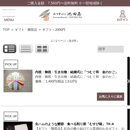
ご購入金額 7,560円〜送料無料 ※一部地域除く
TOP
>
ギフト・贈答品
>
ギフト～2000円
1 / 1ページ
（全3件）
PICK UP
内祝・御祝・引き出物・結婚式に「つむぐ和 金のかご」
内祝・御祝・引き出物・結婚式に「つむぐ和 金のかご」
価格： 1,400円(税込 1,512円)
PICK UP
生ハムのような鰹節 食べる削り節「むすび箱」 TK-A
【ギフト・贈答品】紅白の飾り結びで上質感伝わるギフト。お