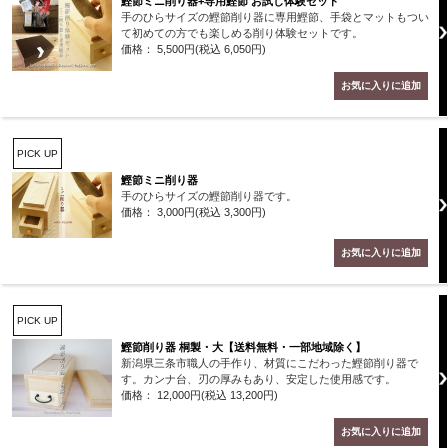
鰹節ミニ削り器+専用鰹節 お試し体験セット
手のひらサイズの鰹節削り器に専用鰹節、手袋とマットもつい
て初めての方でも楽しめる削り体験セットです。
価格： 5,500円(税込 6,050円)
PICK UP
鰹節ミニ削り器
手のひらサイズの鰹節削り器です。
価格： 3,000円(税込 3,300円)
PICK UP
鰹節削り器 桐製・大【送料無料・一部地域除く】
新潟県三条市職人の手作り、材質にこだわった鰹節削り器で
す。カンナ台、刃の厚みもあり、安定した使用感です。
価格： 12,000円(税込 13,200円)