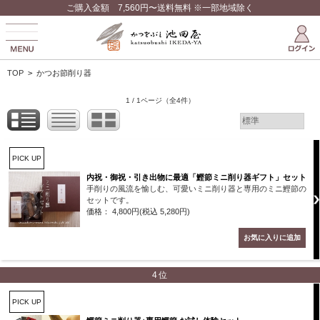
ご購入金額 7,560円〜送料無料 ※一部地域除く
TOP
>
かつお節削り器
1 / 1ページ
（全4件）
PICK UP
内祝・御祝・引き出物に最適「鰹節ミニ削り器ギフト」セット
手削りの風流を愉しむ、可愛いミニ削り器と専用のミニ鰹節の
セットです。
価格： 4,800円(税込 5,280円)
4位
PICK UP