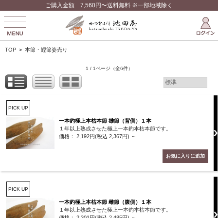
ご購入金額 7,560円〜送料無料 ※一部地域除く
TOP
>
本節・鰹節姿売り
1 / 1ページ
（全6件）
PICK UP
一本釣極上本枯本節 雄節（背側）１本
１年以上熟成させた極上一本釣本枯本節です。
価格： 2,192円(税込 2,367円)
～
PICK UP
一本釣極上本枯本節 雌節（腹側）１本
１年以上熟成させた極上一本釣本枯本節です。
価格： 2,301円(税込 2,485円)
～