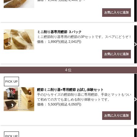
ミニ削り器専用鰹節 ３パック
ミニ鰹節削り器専用の鰹節の3Pセットです。スペアにどうぞ！
価格： 1,890円(税込 2,041円)
4位
PICK UP
鰹節ミニ削り器+専用鰹節 お試し体験セット
手のひらサイズの鰹節削り器に専用鰹節、手袋とマットもつい
て初めての方でも楽しめる削り体験セットです。
価格： 5,500円(税込 6,050円)
PICK UP