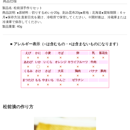
商品仕様
製品名: 松前漬手作りセット
商品説明: ●原材料：切りするめいか20g、刻み昆布20g●産地：北海道●賞味期限：６ヶ
月●保存方法:直射日光を避け、冷暗所で保管してください。※開封後は、冷蔵庫または
冷凍庫で保存してください。
製品重量: 40g
■ アレルギー表示（○は含むもの・×は含まないものになります）
えび
かに
小麦
そば
卵
乳
落花生
×
×
×
×
×
×
×
あわび
いか
いくら
オレンジ
キウイフルーツ
牛肉
×
〇
×
×
×
×
くるみ
さけ
さば
大豆
鶏肉
バナナ
豚肉
×
×
×
×
×
×
×
まつたけ
もも
やまいも
りんご
ゼラチン
×
×
×
×
×
松前漬の作り方