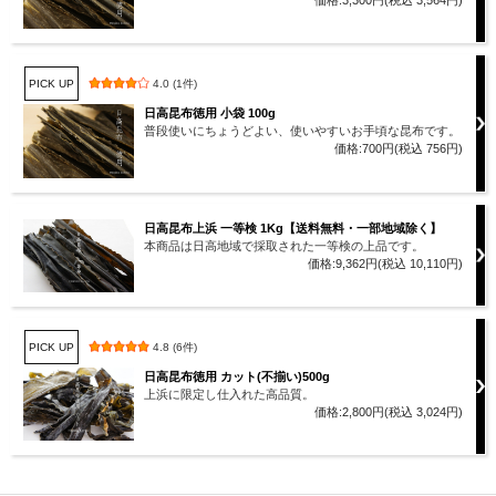
PICK UP
4.0 (1件)
日高昆布徳用 小袋 100g
普段使いにちょうどよい、使いやすいお手頃な昆布です。
価格:700円(税込 756円)
日高昆布上浜 一等検 1Kg【送料無料・一部地域除く】
本商品は日高地域で採取された一等検の上品です。
価格:9,362円(税込 10,110円)
PICK UP
4.8 (6件)
日高昆布徳用 カット(不揃い)500g
上浜に限定し仕入れた高品質。
価格:2,800円(税込 3,024円)