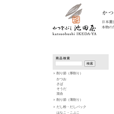
HOME
商品検索
削り節（厚削り）
かつお
さば
そうだ
混合
削り節（薄削り）
だし粉・だしパック
はなこ・こぶこ