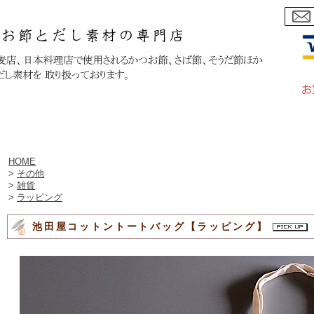
｜
カートをみる
｜
マイページへログイン
｜
ご利用案内
｜
お問
HOME
>
その他
>
雑貨
>
ラッピング
池田屋コットントートバッグ【ラッピング】