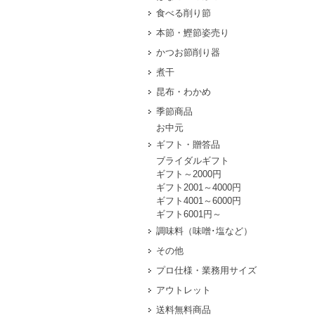
食べる削り節
本節・鰹節姿売り
かつお節削り器
煮干
昆布・わかめ
季節商品
お中元
ギフト・贈答品
ブライダルギフト
ギフト～2000円
ギフト2001～4000円
ギフト4001～6000円
ギフト6001円～
調味料（味噌･塩など）
その他
プロ仕様・業務用サイズ
アウトレット
送料無料商品