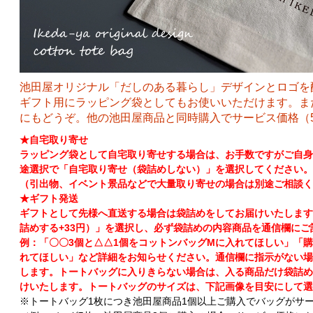
池田屋オリジナル「だしのある暮らし」デザインとロゴを
ギフト用にラッピング袋としてもお使いいただけます。ま
にもどうぞ。他の池田屋商品と同時購入でサービス価格（50
★自宅取り寄せ
ラッピング袋として自宅取り寄せする場合は、お手数ですがご自身
途選択で「自宅取り寄せ（袋詰めしない）」を選択してください。
（引出物、イベント景品などで大量取り寄せの場合は別途ご相談く
★ギフト発送
ギフトとして先様へ直送する場合は袋詰めをしてお届けいたします
詰めする+33円）」を選択し、必ず袋詰めの内容商品を通信欄にご
例：「〇〇3個と△△1個をコットンバッグMに入れてほしい」「
れてほしい」など詳細をお知らせください。通信欄に指示がない場
します。トートバッグに入りきらない場合は、入る商品だけ袋詰め
けいたします。トートバッグのサイズは、下記画像を目安にして選
※トートバッグ1枚につき池田屋商品1個以上ご購入でバッグがサ