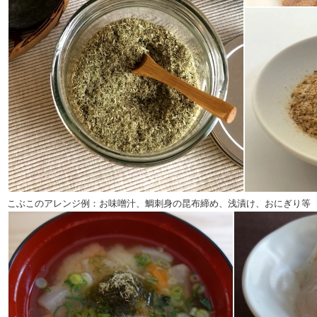
こぶこのアレンジ例：お味噌汁、鯛刺身の昆布締め、浅漬け、おにぎり等