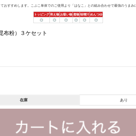
しておすすめします。こぶこ単体でのご使用より「はなこ」との組み合わせで最強のうまみ
トッピング
和え物
お吸い物
煮物
味噌汁
めんつゆ
◎
◎
◎
◎
◎
◎
昆布粉）３ケセット
在庫
あり