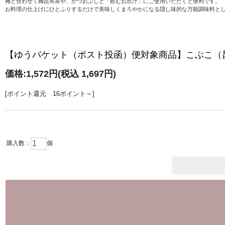
梅と合わせて梅昆布茶や、かつおぶしと「飲むお出汁」にご使用いただくと便利です。
お料理の仕上げにひとふりするだけで美味しくまろやかになる隠し味的な万能調味料と
【ゆうパケット（ポスト投函）便対象商品】こぶこ（
価格:
1,572円
(税込 1,697円)
[ポイント還元 16ポイント～]
購入数：
個