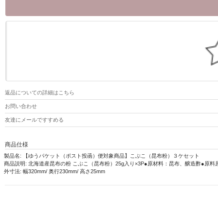
返品についての詳細はこちら
お問い合わせ
友達にメールですすめる
商品仕様
製品名: 【ゆうパケット（ポスト投函）便対象商品】こぶこ（昆布粉）３ケセット
商品説明: 北海道産昆布の粉 こぶこ（昆布粉）25g入り×3P●原材料：昆布、醸造酢
外寸法: 幅320mm/ 奥行230mm/ 高さ25mm