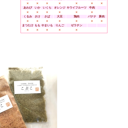
×
×
×
×
×
×
×
あわび
いか
いくら
オレンジ
キウイフルーツ
牛肉
×
×
×
×
×
×
くるみ
さけ
さば
大豆
鶏肉
バナナ
豚肉
×
×
×
×
×
×
×
まつたけ
もも
やまいも
りんご
ゼラチン
×
×
×
×
×