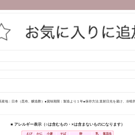
●原料原産地：日本（昆布、醸造酢）●賞味期限：製造より１年●保存方法:直射日光を避け、
■ アレルギー表示（○は含むもの・×は含まないものになります）
えび
かに
小麦
そば
卵
乳
落花生