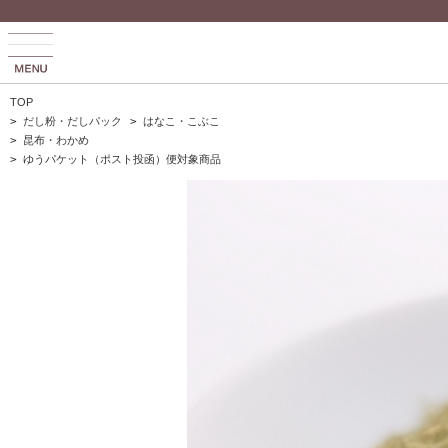
TOP
>
だし粉・だしパック
>
はなこ・こぶこ
>
昆布・わかめ
>
ゆうパケット（ポスト投函）便対象商品