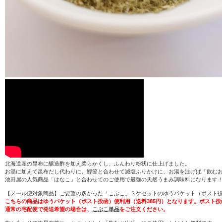
北海道産の昆布に醸造酢を加え柔らかくし、ふんわり粉状に仕上げました。
お湯に加えて昆布だし代わりに、鰹節と合わせて減塩ふりかけに、お湯を注げば「飲むお
池田屋の人気商品「はなこ」と合わせてのご使用で最強の天然うまみ調味料になります
【メール便対象商品】ご要望の多かった「こぶこ」３ケセットのゆうパケット（ポスト
こちらの商品はゆうパケット（ポスト投函）便利用（送料385円）となります。ポスト
通常の宅配便で発送希望の場合は、
こぶこ単品
をご注文ください。