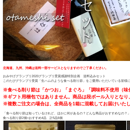
北海道、九州、沖縄は送料一部サービスとなりますのでご了承ください。
おみやげグランプリ2020グランプリ受賞感謝特別企画 送料込みセット
このたびグランプリ受賞「生ハムのような食べる削り節」をご愛用いただいている皆様
※食べる削り節は「かつお」「まぐろ」「調味料不使用（味
※ギフト用梱包ではありません。商品は段ボール入りとなり
※複数ご注文の場合は、全商品を1箱に混載してお届けいた
「食べる削り節は知っているけれど、ほかに何があるの？どんな商品がおすすめなの？
食べる削り節2個+おすすめ4品 計5品6個