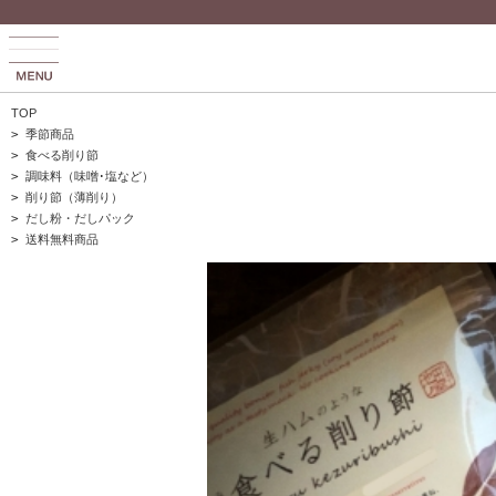
TOP
>
季節商品
>
食べる削り節
>
調味料（味噌･塩など）
>
削り節（薄削り）
>
だし粉・だしパック
>
送料無料商品