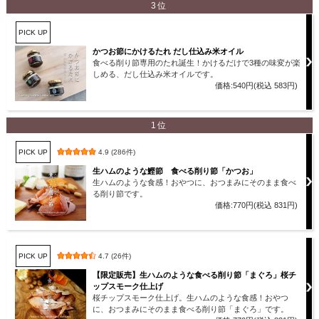
3位
PICK UP
かつお節にかけるたれ だし仕込み米オイル
食べる削り節専用のたれ誕生！かけるだけで3種の味変が楽
しめる、だし仕込み米オイルです。
価格:540円(税込 583円)
1位
PICK UP
4.9 (286件)
生ハムのような鰹節 食べる削り節「かつお」
生ハムのような食感！おやつに、おつまみにそのまま食べ
る削り節です。
価格:770円(税込 831円)
PICK UP
4.7 (26件)
【限定販売】生ハムのような食べる削り節「まぐろ」桜チ
ップスモーク仕上げ
桜チップスモーク仕上げ。生ハムのような食感！おやつ
に、おつまみにそのまま食べる削り節「まぐろ」です。