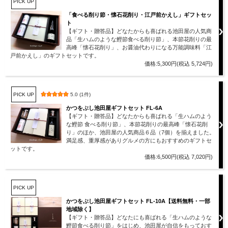
PICK UP
「食べる削り節・懐石花削り・江戸前かえし」ギフトセッ
ト
【ギフト・贈答品】どなたからも喜ばれる池田屋の人気商
品「生ハムのような鰹節食べる削り節」、本節花削りの最
高峰「懐石花削り」、お醤油代わりになる万能調味料「江
戸前かえし」のギフトセットです。
価格:5,300円(税込 5,724円)
PICK UP
5.0 (1件)
かつをぶし池田屋ギフトセット FL-6A
【ギフト・贈答品】どなたからも喜ばれる「生ハムのよう
な鰹節 食べる削り節」、本節花削りの最高峰「懐石花削
り」のほか、池田屋の人気商品６品（7個）を揃えました。
満足感、重厚感がありグルメの方にもおすすめのギフトセ
ットです。
価格:6,500円(税込 7,020円)
PICK UP
かつをぶし池田屋ギフトセット FL-10A【送料無料・一部
地域除く】
【ギフト・贈答品】どなたにも喜ばれる「生ハムのような
鰹節食べる削り節」をはじめ、池田屋が自信をもっておす