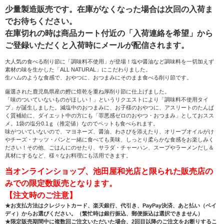
少量製造販売です。在庫がなくなった場合は次回の入荷ま
でお待ちください。
在庫切れの時は商品カート付近の「入荷連絡を希望」から
ご登録いただくと入荷時にメールが配信されます。
大人気の食べる削り節に「調味料不使用」が登場！塩や醤油など調味料を一切加えず
素材の味を生かした「ALL NATURAL」にこだわりました。
生ハムのような食感で、おやつに、おつまみにそのまま食べる削り節です。
厳選された鹿児島県産の鰹に焙乾を重ね厚削り節に仕上げました。
「味のついていないものがほしい！」というリクエストにより「調味料不使用タイ
プ」が誕生しました。減塩中のおつまみに、お子様のおやつに、アスリートのたんぱ
く質補給に、ダイエット中の方にも「罪悪感ゼロのおやつ・おつまみ」としておスス
メ。1袋の塩分0.1ｇ（推定値）なのでペットも食べられます。
味がついていないので、マヨネーズ、醤油、わさびを添えたり、オリーブオイルがけ
やチーズ・ナッツ・パンと一緒に食べても美味、しっとり柔らかな食感をお楽しみく
ださい！その他、ごはんにのせたり、サラダ・チャーハン、スープやラーメンだし＆
具材にするなど、様々なお料理にも活用できます。
当オンラインショップ、池田屋和光店と限られた販売店の
みでの限定数販売となります。
【注文時のご注意】
★お支払方法はクレジットカード、楽天銀行、代引き、PayPay決済、あと払い（ペイ
ディ）からお選びください。（繁忙時は銀行振込、郵便振込は選択できません）
★限定販売期間中に複数回ご注文いただいた場合、2回目以降のご注文をお断りするこ