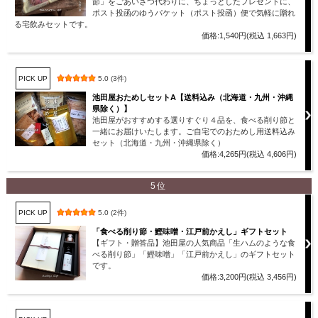
節」をごあいさつ代わりに、ちょっとしたプレゼントに、
ポスト投函のゆうパケット（ポスト投函）便で気軽に贈れ
る宅飲みセットです。
価格:1,540円(税込 1,663円)
PICK UP
5.0 (3件)
池田屋おためしセットA【送料込み（北海道・九州・沖縄
県除く）】
池田屋がおすすめする選りすぐり４品を、食べる削り節と
一緒にお届けいたします。ご自宅でのおためし用送料込み
セット（北海道・九州・沖縄県除く）
価格:4,265円(税込 4,606円)
5位
PICK UP
5.0 (2件)
「食べる削り節・鰹味噌・江戸前かえし」ギフトセット
【ギフト・贈答品】池田屋の人気商品「生ハムのような食
べる削り節」「鰹味噌」「江戸前かえし」のギフトセット
です。
価格:3,200円(税込 3,456円)