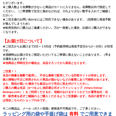
とがございます。
★ご購入数より在庫数が少ないと商品がカートに入りません。在庫数以内で指定して
ください。（ご希望数で注文に進めなければ、それより少ない数字を入れてご確認く
ださい）
★ご注文後のお問い合わせにはご対応できない場合があります。（回答前に発送手配
が進んでしまうため）
★転売目的のご購入はご遠慮ください。万が一発覚した場合、以後のご購入ができな
くなります。
【お届け日について】
★ご注文からお届けまで2日～１0日位（予約販売時は発送予定日から2～10日）が目安
です。
★混雑時はお届け日をご指定いただいてもご希望に添えないことがあります。（早ま
る場合もあります）
★他商品と同時注文の場合は、全品そろってから発送となります。
ご注意！！
当店の画像を無断で盗用し、不当な価格で販売している詐欺サイトが存在します。
個人情報が不正に利用されたり商品が届かないなどの被害にあう可能性があります。
また、商品が届いた場合でも食品なので充分に気を付けてください。
ご購入の際は当店（かつをぶし池田屋公式オンラインショップ（https://shop-
ikedaya.com））をご利用くださるか、信頼のおけるサイトかどうか運営会社・住
所・販売者を必ずご確認の上ご購入くださるようご注意願います。当店の直営サイト
は現在こちらのショップのみです。
※この商品は、メール（ポスト投函）便発送不可商品です。ご了承ください。
ラッピング用の袋や手提げ袋は
有料
でご用意できま