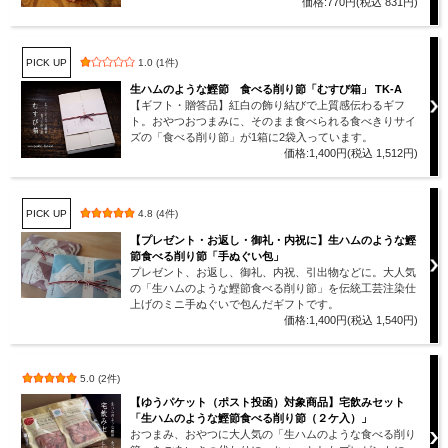
価格:770円(税込 831円)
PICK UP
1.0 (1件)
生ハムのような鰹節 食べる削り節「むすび箱」 TK-A
【ギフト・贈答品】紅白の飾り結びで上質感伝わるギフ
ト。おやつおつまみに、そのまま食べられる食べきりサイ
ズの「食べる削り節」が1箱に2袋入っています。
価格:1,400円(税込 1,512円)
PICK UP
4.8 (4件)
【プレゼント・お返し・御礼・内祝に】生ハムのような鰹
節食べる削り節「手ぬぐい包」
プレゼント、お返し、御礼、内祝、引出物などに。大人気
の「生ハムのような鰹節食べる削り節」を伝統工芸注染仕
上げのミニ手ぬぐいで包んだギフトです。
価格:1,400円(税込 1,540円)
5.0 (2件)
【ゆうパケット（ポスト投函）対象商品】宅飲みセット
「生ハムのような鰹節食べる削り節（２ケ入）」
おつまみ、おやつに大人気の「生ハムのような食べる削り