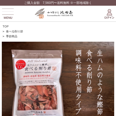
ご購入金額 7,560円〜送料無料 ※一部地域除く
TOP
>
食べる削り節
>
季節商品