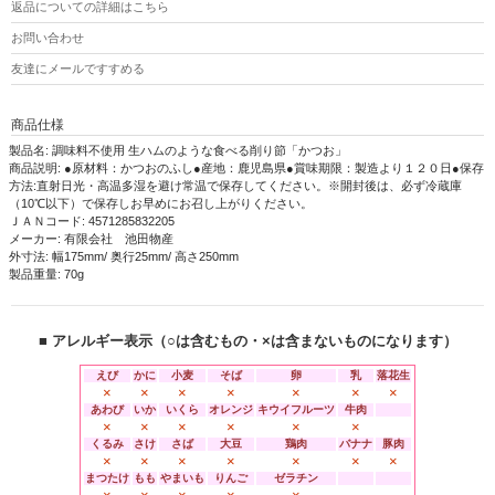
返品についての詳細はこちら
お問い合わせ
友達にメールですすめる
商品仕様
製品名: 調味料不使用 生ハムのような食べる削り節「かつお」
商品説明: ●原材料：かつおのふし●産地：鹿児島県●賞味期限：製造より１２０日●保存
方法:直射日光・高温多湿を避け常温で保存してください。※開封後は、必ず冷蔵庫
（10℃以下）で保存しお早めにお召し上がりください。
ＪＡＮコード: 4571285832205
メーカー: 有限会社 池田物産
外寸法: 幅175mm/ 奥行25mm/ 高さ250mm
製品重量: 70g
■ アレルギー表示（○は含むもの・×は含まないものになります）
えび
かに
小麦
そば
卵
乳
落花生
×
×
×
×
×
×
×
あわび
いか
いくら
オレンジ
キウイフルーツ
牛肉
×
×
×
×
×
×
くるみ
さけ
さば
大豆
鶏肉
バナナ
豚肉
×
×
×
×
×
×
×
まつたけ
もも
やまいも
りんご
ゼラチン