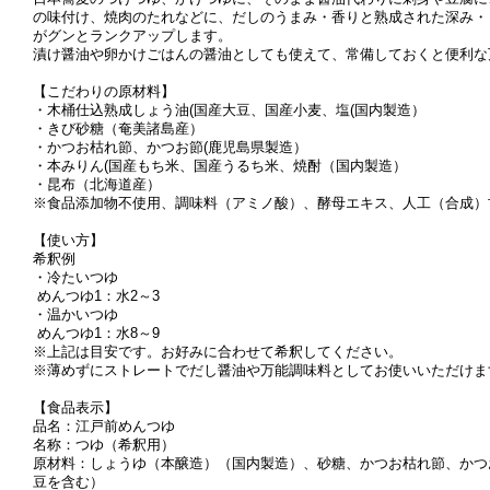
の味付け、焼肉のたれなどに、だしのうまみ・香りと熟成された深み・
がグンとランクアップします。
漬け醤油や卵かけごはんの醤油としても使えて、常備しておくと便利な
【こだわりの原材料】
・木桶仕込熟成しょう油(国産大豆、国産小麦、塩(国内製造）
・きび砂糖（奄美諸島産）
・かつお枯れ節、かつお節(鹿児島県製造）
・本みりん(国産もち米、国産うるち米、焼酎（国内製造）
・昆布（北海道産）
※食品添加物不使用、調味料（アミノ酸）、酵母エキス、人工（合成）
【使い方】
希釈例
・冷たいつゆ
めんつゆ1：水2～3
・温かいつゆ
めんつゆ1：水8～9
※上記は目安です。お好みに合わせて希釈してください。
※薄めずにストレートでだし醤油や万能調味料としてお使いいただけま
【食品表示】
品名：江戸前めんつゆ
名称：つゆ（希釈用）
原材料：しょうゆ（本醸造）（国内製造）、砂糖、かつお枯れ節、かつ
豆を含む）