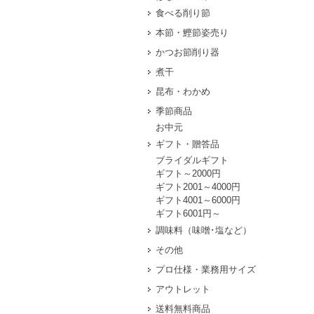
食べる削り節
本節・鰹節姿売り
かつお節削り器
煮干
昆布・わかめ
季節商品
お中元
ギフト・贈答品
ブライダルギフト
ギフト～2000円
ギフト2001～4000円
ギフト4001～6000円
ギフト6001円～
調味料（味噌･塩など）
その他
プロ仕様・業務用サイズ
アウトレット
送料無料商品