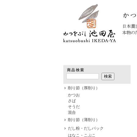
HOME
商品検索
削り節（厚削り）
かつお
さば
そうだ
混合
削り節（薄削り）
だし粉・だしパック
はなこ・こぶこ