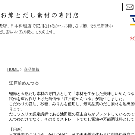
｜
カートをみる
｜
マイページへログイン
｜
ご利用案内
｜
お問
HOME
>
商品情報
江戸前めんつゆ
鰹節と天然だし素材の専門店として「素材を生かした美味しいめんつゆ
試作を重ね作り上げた自信作「江戸前めんつゆ」が誕生しました。
こだわりの醤油、砂糖、みりんを使用し、最高品質のだし素材を池田屋
ります。
だしソムリエ認定講師である池田屋の店主自らがブレンドしているので
んつゆだけでなく、そのままストレートでだし醤油や万能調味料として
【用途】
日本蕎麦のつけつゆ、かけつゆに、そのまま醤油代わりに刺身や豆腐に