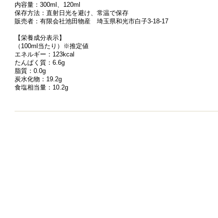
内容量：300ml、120ml
保存方法：直射日光を避け、常温で保存
販売者：有限会社池田物産 埼玉県和光市白子3-18-17
【栄養成分表示】
（100ml当たり）※推定値
エネルギー：123kcal
たんぱく質：6.6g
脂質：0.0g
炭水化物：19.2g
食塩相当量：10.2g