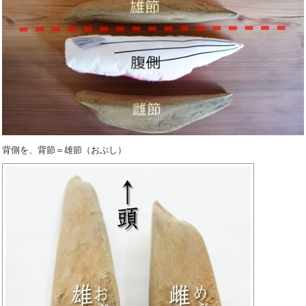
背側を、背節＝雄節（おぶし）