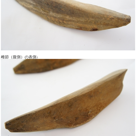
雌節（腹側）の表側↓