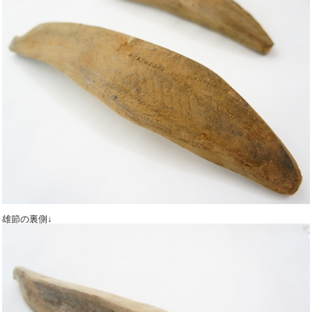
雄節の裏側↓