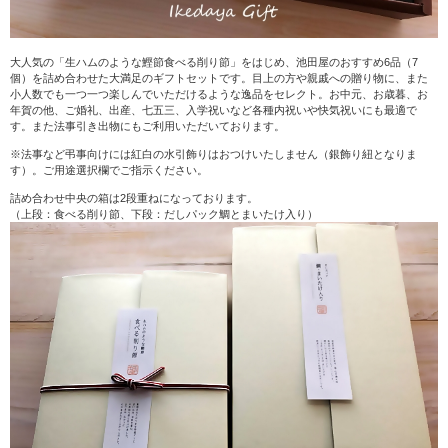
大人気の「生ハムのような鰹節食べる削り節」をはじめ、池田屋のおすすめ6品（7
個）を詰め合わせた大満足のギフトセットです。目上の方や親戚への贈り物に、また
小人数でも一つ一つ楽しんでいただけるような逸品をセレクト。お中元、お歳暮、お
年賀の他、ご婚礼、出産、七五三、入学祝いなど各種内祝いや快気祝いにも最適で
す。また法事引き出物にもご利用いただいております。
※法事など弔事向けには紅白の水引飾りはおつけいたしません（銀飾り紐となりま
す）。ご用途選択欄でご指示ください。
詰め合わせ中央の箱は2段重ねになっております。
（上段：食べる削り節、下段：だしパック鯛とまいたけ入り）