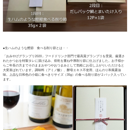
●生ハムのような鰹節 食べる削り節とは・・
「おみやげグランプリ2020」フードドリンク部門で最高賞グランプリを受賞。厳選さ
れたかつおを特製タレに漬け込み、焙乾を重ね中厚削り節に仕上げました。お子様か
らご年長の方までそのままおやつやおつまみとして気軽にお召し上がりいただけると
大変喜ばれています。調味料（アミノ酸）、酵母エキス不使用、ほんのり和風醤油
味。上品な日和色の小箱に食べきりサイズ（35g）の食べる削り節が２パック入ってい
ます。