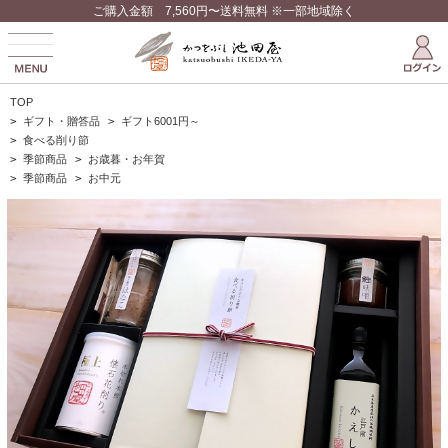
ご購入金額 7,560円〜送料無料 ※一部地域除く
TOP
>
ギフト・贈答品
>
ギフト6001円～
>
食べる削り節
>
季節商品
>
お歳暮・お年賀
>
季節商品
>
お中元