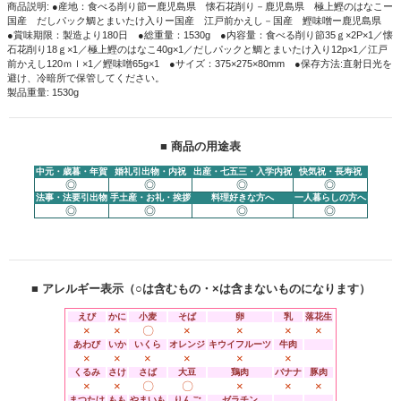
商品説明: ●産地：食べる削り節ー鹿児島県 懐石花削り－鹿児島県 極上鰹のはなこー
国産 だしパック鯛とまいたけ入りー国産 江戸前かえし－国産 鰹味噌ー鹿児島県
●賞味期限：製造より180日 ●総重量：1530g ●内容量：食べる削り節35ｇ×2P×1／懐
石花削り18ｇ×1／極上鰹のはなこ40g×1／だしパックと鯛とまいたけ入り12p×1／江戸
前かえし120ｍｌ×1／鰹味噌65g×1 ●サイズ：375×275×80mm ●保存方法:直射日光を
避け、冷暗所で保管してください。
製品重量: 1530g
■ 商品の用途表
中元・歳暮・年賀
婚礼引出物・内祝
出産・七五三・入学内祝
快気祝・長寿祝
◎
◎
◎
◎
法事・法要引出物
手土産・お礼・挨拶
料理好きな方へ
一人暮らしの方へ
◎
◎
◎
◎
■ アレルギー表示（○は含むもの・×は含まないものになります）
えび
かに
小麦
そば
卵
乳
落花生
×
×
〇
×
×
×
×
あわび
いか
いくら
オレンジ
キウイフルーツ
牛肉
×
×
×
×
×
×
くるみ
さけ
さば
大豆
鶏肉
バナナ
豚肉
×
×
〇
〇
×
×
×
まつたけ
もも
やまいも
りんご
ゼラチン