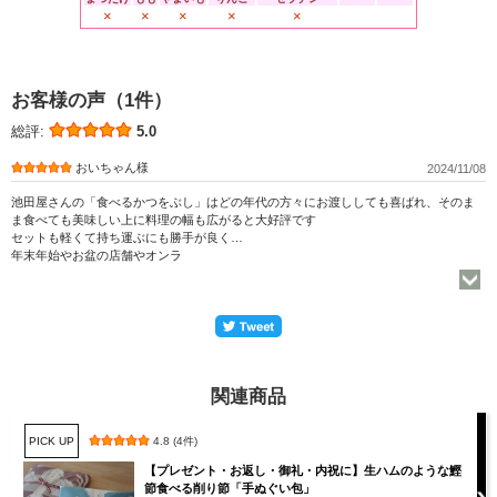
×
×
×
×
×
お客様の声（1件）
総評:
5.0
おいちゃん様
2024/11/08
池田屋さんの「食べるかつをぶし」はどの年代の方々にお渡ししても喜ばれ、そのま
ま食べても美味しい上に料理の幅も広がると大好評です
セットも軽くて持ち運ぶにも勝手が良く…
年末年始やお盆の店舗やオンラ
関連商品
PICK UP
4.8 (4件)
【プレゼント・お返し・御礼・内祝に】生ハムのような鰹
節食べる削り節「手ぬぐい包」