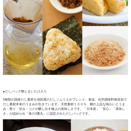
●だしパック鯛とまいたけ入り
5種類の国産だし素材を池田屋のだしソムリエがブレンド。食塩、化学調味料無添加で
だし素材本来のうまみが生きています。天然素材１００％、鯛の上品な味わいとうま
み・香り・甘み・コクが醸し出す極上の美味しさです。「日本産」「安心」「美味し
さ」が認められ「食の3重丸」に認定されただしパックです。