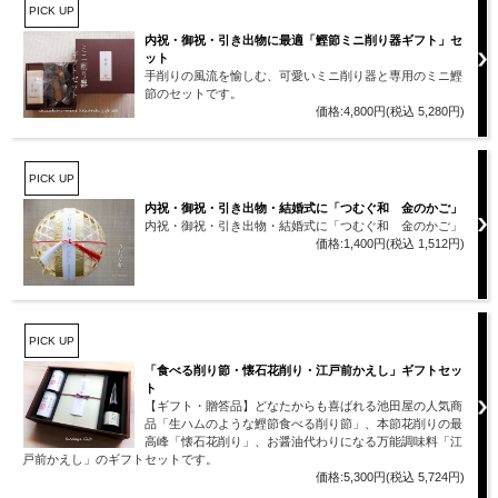
PICK UP
内祝・御祝・引き出物に最適「鰹節ミニ削り器ギフト」セ
ット
手削りの風流を愉しむ、可愛いミニ削り器と専用のミニ鰹
節のセットです。
価格:4,800円(税込 5,280円)
PICK UP
内祝・御祝・引き出物・結婚式に「つむぐ和 金のかご」
内祝・御祝・引き出物・結婚式に「つむぐ和 金のかご」
価格:1,400円(税込 1,512円)
PICK UP
「食べる削り節・懐石花削り・江戸前かえし」ギフトセッ
ト
【ギフト・贈答品】どなたからも喜ばれる池田屋の人気商
品「生ハムのような鰹節食べる削り節」、本節花削りの最
高峰「懐石花削り」、お醤油代わりになる万能調味料「江
戸前かえし」のギフトセットです。
価格:5,300円(税込 5,724円)