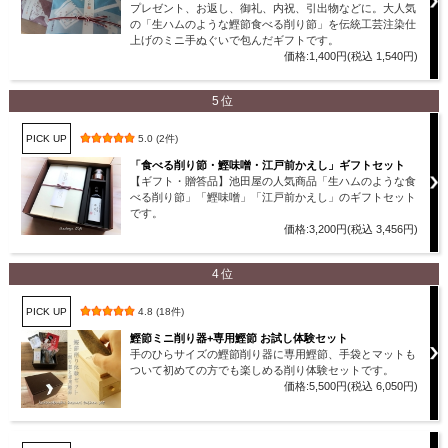
プレゼント、お返し、御礼、内祝、引出物などに。大人気
の「生ハムのような鰹節食べる削り節」を伝統工芸注染仕
上げのミニ手ぬぐいで包んだギフトです。
価格:1,400円(税込 1,540円)
5位
PICK UP
5.0 (2件)
「食べる削り節・鰹味噌・江戸前かえし」ギフトセット
【ギフト・贈答品】池田屋の人気商品「生ハムのような食
べる削り節」「鰹味噌」「江戸前かえし」のギフトセット
です。
価格:3,200円(税込 3,456円)
4位
PICK UP
4.8 (18件)
鰹節ミニ削り器+専用鰹節 お試し体験セット
手のひらサイズの鰹節削り器に専用鰹節、手袋とマットも
ついて初めての方でも楽しめる削り体験セットです。
価格:5,500円(税込 6,050円)