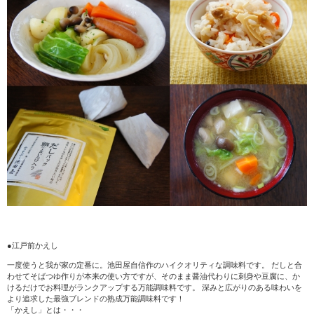
●江戸前かえし
一度使うと我が家の定番に。池田屋自信作のハイクオリティな調味料です。 だしと合
わせてそばつゆ作りが本来の使い方ですが、そのまま醤油代わりに刺身や豆腐に、か
けるだけでお料理がランクアップする万能調味料です。 深みと広がりのある味わいを
より追求した最強ブレンドの熟成万能調味料です！
「かえし」とは・・・