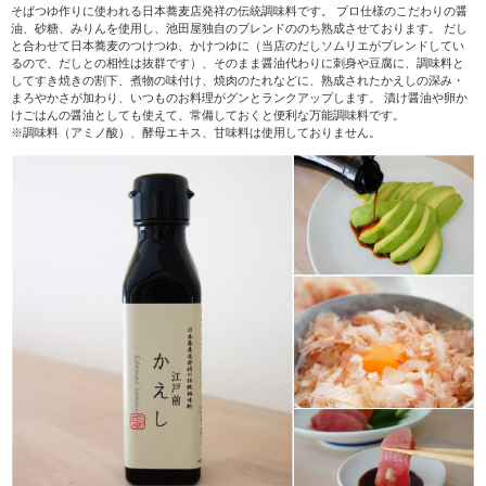
そばつゆ作りに使われる日本蕎麦店発祥の伝統調味料です。 プロ仕様のこだわりの醤
油、砂糖、みりんを使用し、池田屋独自のブレンドののち熟成させております。 だし
と合わせて日本蕎麦のつけつゆ、かけつゆに（当店のだしソムリエがブレンドしてい
るので、だしとの相性は抜群です）、そのまま醤油代わりに刺身や豆腐に、調味料と
してすき焼きの割下、煮物の味付け、焼肉のたれなどに、熟成されたかえしの深み・
まろやかさが加わり、いつものお料理がグンとランクアップします。 漬け醤油や卵か
けごはんの醤油としても使えて、常備しておくと便利な万能調味料です。
※調味料（アミノ酸）、酵母エキス、甘味料は使用しておりません。