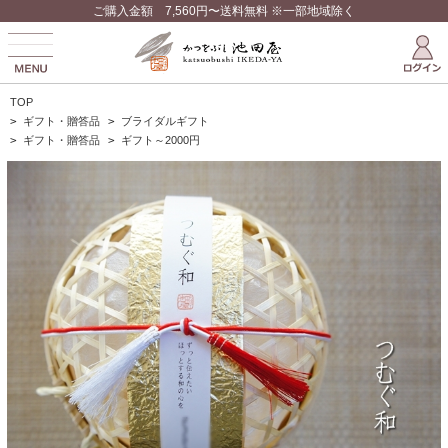
ご購入金額 7,560円〜送料無料 ※一部地域除く
TOP
>
ギフト・贈答品
>
ブライダルギフト
>
ギフト・贈答品
>
ギフト～2000円