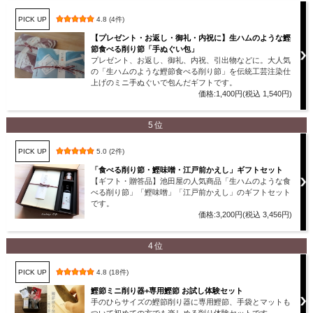
PICK UP
4.8 (4件)
【プレゼント・お返し・御礼・内祝に】生ハムのような鰹
節食べる削り節「手ぬぐい包」
プレゼント、お返し、御礼、内祝、引出物などに。大人気
の「生ハムのような鰹節食べる削り節」を伝統工芸注染仕
上げのミニ手ぬぐいで包んだギフトです。
価格:1,400円(税込 1,540円)
5位
PICK UP
5.0 (2件)
「食べる削り節・鰹味噌・江戸前かえし」ギフトセット
【ギフト・贈答品】池田屋の人気商品「生ハムのような食
べる削り節」「鰹味噌」「江戸前かえし」のギフトセット
です。
価格:3,200円(税込 3,456円)
4位
PICK UP
4.8 (18件)
鰹節ミニ削り器+専用鰹節 お試し体験セット
手のひらサイズの鰹節削り器に専用鰹節、手袋とマットも