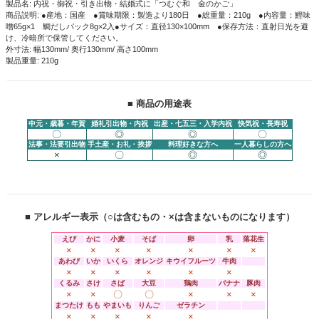
製品名: 内祝・御祝・引き出物・結婚式に「つむぐ和 金のかご」
商品説明: ●産地：国産 ●賞味期限：製造より180日 ●総重量：210g ●内容量：鰹味
噌65g×1 鯛だしパック8g×2入●サイズ：直径130×100mm ●保存方法：直射日光を避
け、冷暗所で保管してください。
外寸法: 幅130mm/ 奥行130mm/ 高さ100mm
製品重量: 210g
■ 商品の用途表
中元・歳暮・年賀
婚礼引出物・内祝
出産・七五三・入学内祝
快気祝・長寿祝
〇
◎
◎
〇
法事・法要引出物
手土産・お礼・挨拶
料理好きな方へ
一人暮らしの方へ
×
〇
◎
◎
■ アレルギー表示（○は含むもの・×は含まないものになります）
えび
かに
小麦
そば
卵
乳
落花生
×
×
×
×
×
×
×
あわび
いか
いくら
オレンジ
キウイフルーツ
牛肉
×
×
×
×
×
×
くるみ
さけ
さば
大豆
鶏肉
バナナ
豚肉
×
×
〇
〇
×
×
×
まつたけ
もも
やまいも
りんご
ゼラチン
×
×
×
×
×