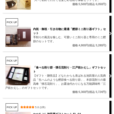
ついて初めての方でも楽しめる削り体験セットです。
価格:5,500円(税込 6,050円)
PICK UP
内祝・御祝・引き出物に最適「鰹節ミニ削り器ギフト」セ
ット
手削りの風流を愉しむ、可愛いミニ削り器と専用のミニ鰹
節のセットです。
価格:4,800円(税込 5,280円)
PICK UP
「食べる削り節・懐石花削り・江戸前かえし」ギフトセッ
ト
【ギフト・贈答品】どなたからも喜ばれる池田屋の人気商
品「生ハムのような鰹節食べる削り節」、本節花削りの最
高峰「懐石花削り」、お醤油代わりになる万能調味料「江
戸前かえし」のギフトセットです。
価格:5,300円(税込 5,724円)
PICK UP
5.0 (1件)