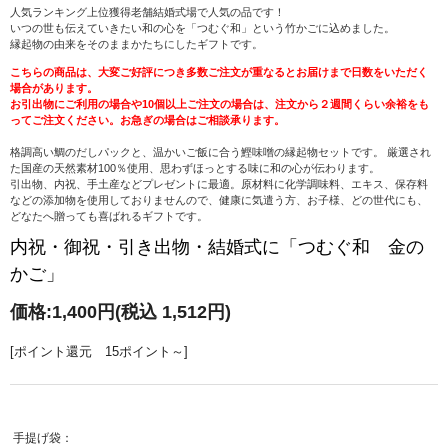
人気ランキング上位獲得老舗結婚式場で人気の品です！
いつの世も伝えていきたい和の心を「つむぐ和」という竹かごに込めました。
縁起物の由来をそのままかたちにしたギフトです。
こちらの商品は、大変ご好評につき多数ご注文が重なるとお届けまで日数をいただく
場合があります。
お引出物にご利用の場合や10個以上ご注文の場合は、注文から２週間くらい余裕をも
ってご注文ください。お急ぎの場合はご相談承ります。
格調高い鯛のだしパックと、温かいご飯に合う鰹味噌の縁起物セットです。 厳選され
た国産の天然素材100％使用、思わずほっとする味に和の心が伝わります。
引出物、内祝、手土産などプレゼントに最適。原材料に化学調味料、エキス、保存料
などの添加物を使用しておりませんので、健康に気遣う方、お子様、どの世代にも、
どなたへ贈っても喜ばれるギフトです。
内祝・御祝・引き出物・結婚式に「つむぐ和 金の
かご」
価格:
1,400円
(税込 1,512円)
[ポイント還元 15ポイント～]
手提げ袋：