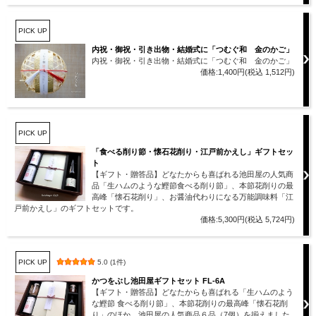
PICK UP
内祝・御祝・引き出物・結婚式に「つむぐ和 金のかご」
内祝・御祝・引き出物・結婚式に「つむぐ和 金のかご」
価格:1,400円(税込 1,512円)
PICK UP
「食べる削り節・懐石花削り・江戸前かえし」ギフトセッ
ト
【ギフト・贈答品】どなたからも喜ばれる池田屋の人気商
品「生ハムのような鰹節食べる削り節」、本節花削りの最
高峰「懐石花削り」、お醤油代わりになる万能調味料「江
戸前かえし」のギフトセットです。
価格:5,300円(税込 5,724円)
PICK UP
5.0 (1件)
かつをぶし池田屋ギフトセット FL-6A
【ギフト・贈答品】どなたからも喜ばれる「生ハムのよう
な鰹節 食べる削り節」、本節花削りの最高峰「懐石花削
り」のほか、池田屋の人気商品６品（7個）を揃えました。