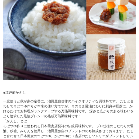
●江戸前かえし
一度使うと我が家の定番に。池田屋自信作のハイクオリティな調味料です。 だしと合
わせてそばつゆ作りが本来の使い方ですが、そのまま醤油代わりに刺身や豆腐に、か
けるだけでお料理がランクアップする万能調味料です。 深みと広がりのある味わいを
より追求した最強ブレンドの熟成万能調味料です！
「かえし」とは・・・
そばつゆ作りに使われる日本蕎麦店発祥の伝統調味料です。 プロ仕様のこだわりの醤
油、砂糖、みりんを使用し、池田屋独自のブレンドののち熟成させております。 だし
と合わせて日本蕎麦のつけつゆ、かけつゆに（当店のだしソムリエがブレンドしてい