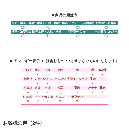
■ 商品の用途表
中元・歳暮・年賀
婚礼引出物・内祝
出産・七五三・入学内祝
快気祝・長寿祝
◎
◎
◎
◎
法事・法要引出物
手土産・お礼・挨拶
料理好きな方へ
一人暮らしの方へ
◎
◎
◎
◎
■ アレルギー表示（○は含むもの・×は含まないものになります）
えび
かに
小麦
そば
卵
乳
落花生
×
×
〇
×
×
×
×
あわび
いか
いくら
オレンジ
キウイフルーツ
牛肉
×
×
×
×
×
×
くるみ
さけ
さば
大豆
鶏肉
バナナ
豚肉
×
×
×
〇
×
×
×
まつたけ
もも
やまいも
りんご
ゼラチン
×
×
×
×
×
お客様の声（2件）