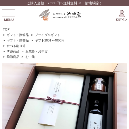
ご購入金額 7,560円〜送料無料 ※一部地域除く
TOP
>
ギフト・贈答品
>
ブライダルギフト
>
ギフト・贈答品
>
ギフト2001～4000円
>
食べる削り節
>
季節商品
>
お歳暮・お年賀
>
季節商品
>
お中元