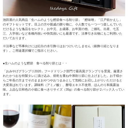
池田屋の人気商品「生ハムのような鰹節食べる削り節」「鰹味噌」「江戸前かえし」
のギフトセットです。目上の方や親戚の贈り物に、小人数でも一つ一つ楽しんでいた
だけるような逸品をセレクト。お中元、お歳暮、お年賀の他、ご婚礼、出産、七五
三、入学祝いなど各種内祝いや快気祝いにも最適です。法事引き出物にもご利用いた
だいております。
※法事など弔事向けには紅白の水引飾りはおつけいたしません（銀飾り紐となりま
す）。ご用途選択欄でご指示ください。
●生ハムのような鰹節 食べる削り節とは・・
「おみやげグランプリ2020」フードドリンク部門で最高賞グランプリを受賞。厳選さ
れたかつおを特製タレに漬け込み、焙乾を重ね中厚削り節に仕上げました。お子様か
らご年長の方までそのままおやつやおつまみとして気軽にお召し上がりいただけると
大変喜ばれています。調味料（アミノ酸）、酵母エキス不使用、ほんのり和風醤油
味。上品な日和色の小箱に食べきりサイズ（35g）の食べる削り節が２パック入ってい
ます。