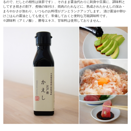
るので、だしとの相性は抜群です）、そのまま醤油代わりに刺身や豆腐に、調味料と
してすき焼きの割下、煮物の味付け、焼肉のたれなどに、熟成されたかえしの深み・
まろやかさが加わり、いつものお料理がグンとランクアップします。 漬け醤油や卵か
けごはんの醤油としても使えて、常備しておくと便利な万能調味料です。
※調味料（アミノ酸）、酵母エキス、甘味料は使用しておりません。