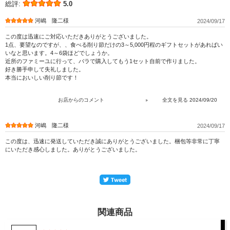
総評:
5.0
河嶋 隆二様
2024/09/17
この度は迅速にご対応いただきありがとうございました。
1点、要望なのですが、、食べる削り節だけの3～5,000円程のギフトセットがあればい
いなと思います。4～6袋ほどでしょうか。
近所のファミーユに行って、バラで購入してもう1セット自前で作りました。
好き勝手申して失礼しました。
本当においしい削り節です！
お店からのコメント
2024/09/20
河嶋 隆二様
2024/09/17
この度は、迅速に発送していただき誠にありがとうございました。梱包等非常に丁寧
にいただき感心しました。ありがとうございました。
関連商品