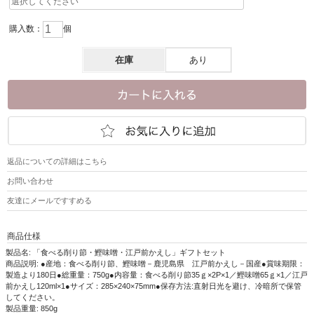
購入数：
個
在庫
あり
返品についての詳細はこちら
お問い合わせ
友達にメールですすめる
商品仕様
製品名: 「食べる削り節・鰹味噌・江戸前かえし」ギフトセット
商品説明: ●産地：食べる削り節、鰹味噌－鹿児島県 江戸前かえし－国産●賞味期限：
製造より180日●総重量：750g●内容量：食べる削り節35ｇ×2P×1／鰹味噌65ｇ×1／江戸
前かえし120ml×1●サイズ：285×240×75mm●保存方法:直射日光を避け、冷暗所で保管
してください。
製品重量: 850g