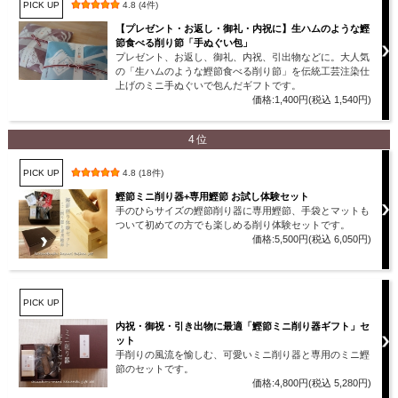
PICK UP
4.8 (4件)
【プレゼント・お返し・御礼・内祝に】生ハムのような鰹
節食べる削り節「手ぬぐい包」
プレゼント、お返し、御礼、内祝、引出物などに。大人気
の「生ハムのような鰹節食べる削り節」を伝統工芸注染仕
上げのミニ手ぬぐいで包んだギフトです。
価格:1,400円(税込 1,540円)
4位
PICK UP
4.8 (18件)
鰹節ミニ削り器+専用鰹節 お試し体験セット
手のひらサイズの鰹節削り器に専用鰹節、手袋とマットも
ついて初めての方でも楽しめる削り体験セットです。
価格:5,500円(税込 6,050円)
PICK UP
内祝・御祝・引き出物に最適「鰹節ミニ削り器ギフト」セ
ット
手削りの風流を愉しむ、可愛いミニ削り器と専用のミニ鰹
節のセットです。
価格:4,800円(税込 5,280円)