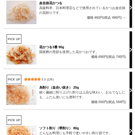
血合抜花かつを
高級料亭、日本料理店などで使用されているかつお血合抜
の花削りです。
価格:460円(税込 496円)
～
PICK UP
花かつを3番 90g
国産鰹の荒節を使用した花かつおです。
価格:690円(税込 745円)
PICK UP
5.0 (1件)
糸削り（血合い抜き） 25g
細く繊細に削り上げた削りは上品な味わい。おもてなしに
も、ふだん使いにも便利です。
価格:550円(税込 594円)
PICK UP
ソフト削り（帯削り） 80g
どんなお料理にも手軽で使いやすい削り節です。