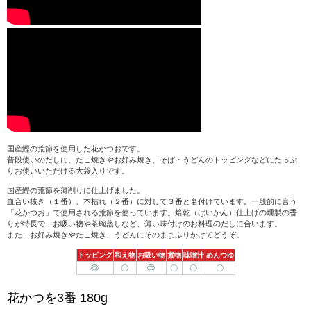
国産鰹の荒節を使用した花かつおです。
普段使いのだしに、たこ焼きやお好み焼き、そば・うどんのトッピングなどにたっぷ
りお使いいただける大袋入りです。
国産鰹の荒節を薄削りに仕上げました。
血合い抜き（１番）、本枯れ（２番）に対して３番と名付けています。一般的に言う
「花かつお」で使用される荒節を使っています。焙乾（ばいかん）仕上げの燻製の香
りが特長で、お吸い物や茶碗蒸しなど、薄い味付けのお料理のだしに合います。
また、お好み焼きやたこ焼き、うどんにそのままふりかけてどうぞ。
トッピング
和え物
お吸い物
煮物
味噌汁
めんつゆ
◎
〇
◎
〇
〇
〇
花かつを3番 180g