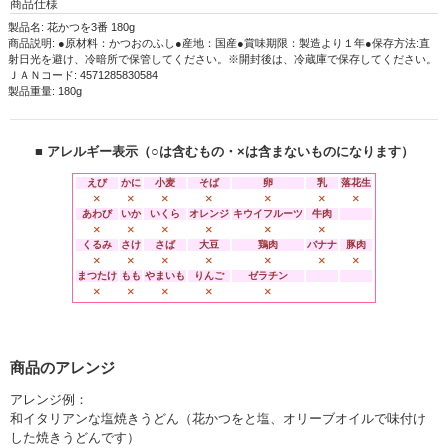
商品仕様
製品名: 花かつを3番 180g
商品説明: ●原材料：かつおのふし●産地：国産●賞味期限：製造より１年●保存方法:直
射日光を避け、冷暗所で保管してください。※開封後は、冷蔵庫で保存してください。
ＪＡＮコード: 4571285830584
製品重量: 180g
■ アレルギー表示（○は含むもの・×は含まないものになります）
えび
かに
小麦
そば
卵
乳
落花生
×
×
×
×
×
×
×
あわび
いか
いくら
オレンジ
キウイフルーツ
牛肉
×
×
×
×
×
×
くるみ
さけ
さば
大豆
鶏肉
バナナ
豚肉
×
×
×
×
×
×
×
まつたけ
もも
やまいも
りんご
ゼラチン
×
×
×
×
×
商品のアレンジ
アレンジ例：
和イタリアンな塩焼きうどん（花かつをと塩、オリーブオイルで味付け
した焼きうどんです）