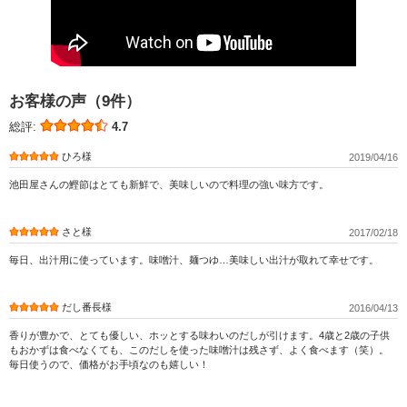
お客様の声（9件）
総評:
4.7
ひろ様
2019/04/16
池田屋さんの鰹節はとても新鮮で、美味しいので料理の強い味方です。
さと様
2017/02/18
毎日、出汁用に使っています。味噌汁、麺つゆ…美味しい出汁が取れて幸せです。
だし番長様
2016/04/13
香りが豊かで、とても優しい、ホッとする味わいのだしが引けます。4歳と2歳の子供
もおかずは食べなくても、このだしを使った味噌汁は残さず、よく食べます（笑）。
毎日使うので、価格がお手頃なのも嬉しい！