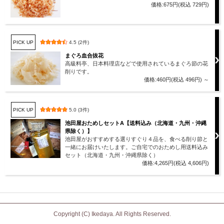
価格:675円(税込 729円)
PICK UP
4.5 (2件)
まぐろ血合抜花
高級料亭、日本料理店などで使用されているまぐろ節の花
削りです。
価格:460円(税込 496円)
～
PICK UP
5.0 (3件)
池田屋おためしセットA【送料込み（北海道・九州・沖縄
県除く）】
池田屋がおすすめする選りすぐり４品を、食べる削り節と
一緒にお届けいたします。ご自宅でのおためし用送料込み
セット（北海道・九州・沖縄県除く）
価格:4,265円(税込 4,606円)
Copyright (C) Ikedaya. All Rights Reserved.