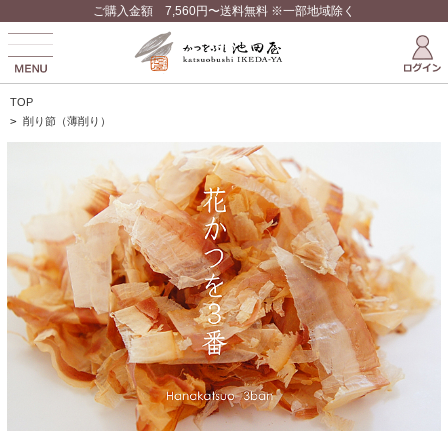
ご購入金額 7,560円〜送料無料 ※一部地域除く
TOP
>
削り節（薄削り）