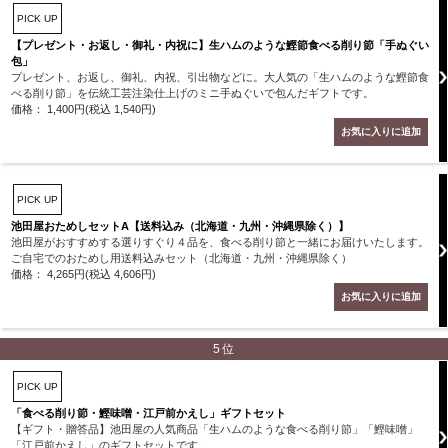
PICK UP
【プレゼント・お返し・御礼・内祝に】生ハムのような鰹節食べる削り節「手ぬぐい
包」
プレゼント、お返し、御礼、内祝、引出物などに。大人気の「生ハムのような鰹節食
べる削り節」を伝統工芸注染仕上げのミニ手ぬぐいで包んだギフトです。
価格： 1,400円(税込 1,540円)
PICK UP
池田屋おためしセットA【送料込み（北海道・九州・沖縄県除く）】
池田屋がおすすめする選りすぐり４品を、食べる削り節と一緒にお届けいたします。
ご自宅でのおためし用送料込みセット（北海道・九州・沖縄県除く）
価格： 4,265円(税込 4,606円)
5位
PICK UP
「食べる削り節・鰹味噌・江戸前かえし」ギフトセット
【ギフト・贈答品】池田屋の人気商品「生ハムのような食べる削り節」「鰹味噌」
「江戸前かえし」のギフトセットです。