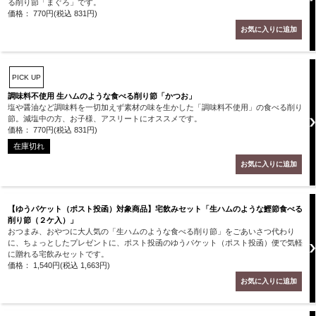
る削り節「まぐろ」です。
価格： 770円(税込 831円)
PICK UP
調味料不使用 生ハムのような食べる削り節「かつお」
塩や醤油など調味料を一切加えず素材の味を生かした「調味料不使用」の食べる削り
節。減塩中の方、お子様、アスリートにオススメです。
価格： 770円(税込 831円)
在庫切れ
【ゆうパケット（ポスト投函）対象商品】宅飲みセット「生ハムのような鰹節食べる
削り節（２ケ入）」
おつまみ、おやつに大人気の「生ハムのような食べる削り節」をごあいさつ代わり
に、ちょっとしたプレゼントに、ポスト投函のゆうパケット（ポスト投函）便で気軽
に贈れる宅飲みセットです。
価格： 1,540円(税込 1,663円)