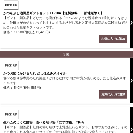
PICK UP
かつをぶし池田屋ギフトセット FL-10A【送料無料・一部地域除く】
【ギフト・贈答品】どなたにも喜ばれる「生ハムのような鰹節食べる削り節」をはじ
め、池田屋が自信をもっておすすめする本格だし素材と定番人気商品を二段重ねで詰
め合わせた豪華ギフトセットです。
価格： 11,500円(税込 12,420円)
3位
PICK UP
かつお節にかけるたれ だし仕込み米オイル
食べる削り節専用のたれ誕生！かけるだけで3種の味変が楽しめる、だし仕込み米オ
イルです。
価格： 540円(税込 583円)
PICK UP
生ハムのような鰹節 食べる削り節「むすび箱」 TK-A
【ギフト・贈答品】紅白の飾り結びで上質感伝わるギフト。おやつおつまみに、その
まま食べられる食べきりサイズの「食べる削り節」が1箱に2袋入っています。