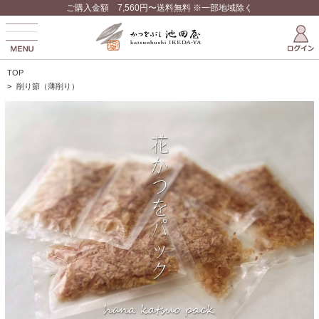
ご購入金額 7,560円〜送料無料 ※一部地域除く
TOP
>
削り節（薄削り）