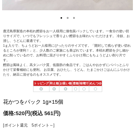
鹿児島県製造の本枯れ鰹節をお一人様用に個包装パックしています。一食分の使い切
りサイズで、いつでもフレッシュで香りよい鰹節をお味わいいただけます。 冷奴、お
浸し、うどんに最適です。
1ｇ入りで、ちょうどお一人様用にぴったりのサイズです。「開封して残らず使い切れ
るところが便利！」と、少人数のご家族にも喜ばれています。本枯れ鰹節を少し細か
めに削っているので、お料理に混ざりやすくふりかけ用にもちょうどよい削り片で
す。
鰹節は風味よく、高タンパク質、低脂肪の食品です。ごはんやおかずにパパっとふり
かけて栄養補給にも便利。 お豆腐、おひたし、うどん、たまごかけごはんにふりかけ
たり、納豆に混ぜるのもオススメです。
トッピング
和え物
お吸い物
煮物
味噌汁
めんつゆ
◎
◎
◎
〇
〇
〇
花かつをパック 1g×15個
価格:
520円
(税込 561円)
[ポイント還元 5ポイント～]