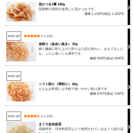
花かつを3番 180g
国産鰹の荒節を使用した花かつおです。
価格:1,130円(税込 1,220円)
PICK UP
5.0 (1件)
糸削り（血合い抜き） 25g
細く繊細に削り上げた削りは上品な味わい。おもてなしに
も、ふだん使いにも便利です。
価格:550円(税込 594円)
PICK UP
ソフト削り（帯削り） 80g
どんなお料理にも手軽で使いやすい削り節です。
価格:675円(税込 729円)
PICK UP
4.5 (2件)
まぐろ血合抜花
高級料亭、日本料理店などで使用されているまぐろ節の花