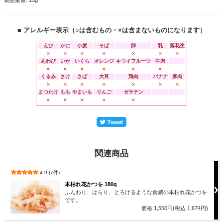
製品重量: 15g
■ アレルギー表示（○は含むもの・×は含まないものになります）
えび
かに
小麦
そば
卵
乳
落花生
×
×
×
×
×
×
×
あわび
いか
いくら
オレンジ
キウイフルーツ
牛肉
×
×
×
×
×
×
くるみ
さけ
さば
大豆
鶏肉
バナナ
豚肉
×
×
×
×
×
×
×
まつたけ
もも
やまいも
りんご
ゼラチン
×
×
×
×
×
関連商品
4.9 (7件)
本枯れ花かつを 180g
ふんわり、はらり、とろけるような食感の本枯れ花かつを
です。
価格:1,550円(税込 1,674円)