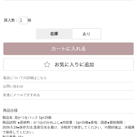
購入数：
個
在庫
あり
返品についての詳細はこちら
お問い合わせ
友達にメールですすめる
商品仕様
製品名: 花かつをパック 1g×15個
商品説明: ●原材料：かつおのかれふし●内容量：1g×15個●産地：国産●賞味期限：
2026.5.19●保存方法:直射日光を避け、冷暗所で保管してください。※開封後は、冷蔵庫
で保存してください。