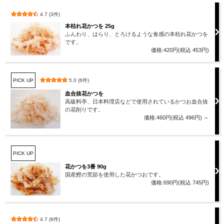
4.7 (3件)
本枯れ花かつを 25g
ふんわり、はらり、とろけるような食感の本枯れ花かつを
です。
価格:420円(税込 453円)
PICK UP
5.0 (6件)
血合抜花かつを
高級料亭、日本料理店などで使用されているかつお血合抜
の花削りです。
価格:460円(税込 496円)
～
PICK UP
花かつを3番 90g
国産鰹の荒節を使用した花かつおです。
価格:690円(税込 745円)
4.7 (9件)