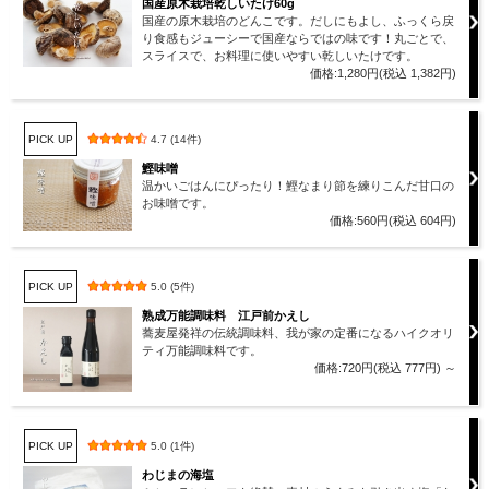
国産原木栽培乾しいたけ60g
国産の原木栽培のどんこです。だしにもよし、ふっくら戻
り食感もジューシーで国産ならではの味です！丸ごとで、
スライスで、お料理に使いやすい乾しいたけです。
価格:1,280円(税込 1,382円)
PICK UP
4.7 (14件)
鰹味噌
温かいごはんにぴったり！鰹なまり節を練りこんだ甘口の
お味噌です。
価格:560円(税込 604円)
PICK UP
5.0 (5件)
熟成万能調味料 江戸前かえし
蕎麦屋発祥の伝統調味料、我が家の定番になるハイクオリ
ティ万能調味料です。
価格:720円(税込 777円)
～
PICK UP
5.0 (1件)
わじまの海塩