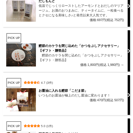
だしもんど
低温でじっくりローストしたアーモンドとおだしのマリア
ージュ。お酒のおつまみに、ティータイムに、一粒食べる
とクセになる美味しさ♪と発売以来大人気です。
価格:697円(税込 752円)
PICK UP
鰹節のカケラを閉じ込めた「かつをぶしアクセサリー」
【ギフト・贈答品】
鰹節のカケラを閉じ込めた「かつをぶしアクセサリー」
【ギフト・贈答品】
価格:1,800円(税込 1,980円)
～
PICK UP
4.7 (3件)
お醤油に入れる鰹節「こだま節」
いつものお醤油が極上のだし醤油に変わります！
価格:470円(税込 507円)
PICK UP
5.0 (1件)