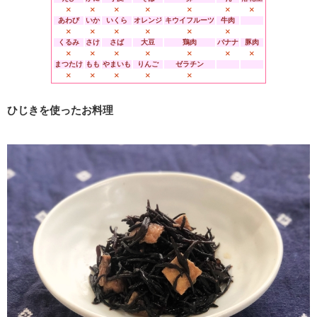
×
×
×
×
×
×
×
あわび
いか
いくら
オレンジ
キウイフルーツ
牛肉
×
×
×
×
×
×
くるみ
さけ
さば
大豆
鶏肉
バナナ
豚肉
×
×
×
×
×
×
×
まつたけ
もも
やまいも
りんご
ゼラチン
×
×
×
×
×
ひじきを使ったお料理