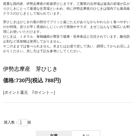
貴重な国内産、伊勢志摩産の乾燥芽ひじきです。三重県の沿岸域は遠浅の岩場が広が
りひじきにとって最適な生育場といわれ、特に伊勢志摩産のひじきは国内でも最高級
クラスのひじきとして知られています。
芽ひじきはひじきの葉の部分でプリッと歯ごたえがありながらやわらかく食べやすい
のが特徴。戻りが早く煮崩れしにくいので煮物やサラダ、まぜごはんなど幅広いお料
理にお使いいただけます。
ひじきは、ミネラル、食物繊維が豊富で健康・長寿食品と注目されています。酸化防
止剤など添加物は使用しておりません。
※このままでは食べられません。水またはお湯で戻して洗い、調理してからお召し上
がりください。戻し方は下記を参考にしてください。
伊勢志摩産 芽ひじき
価格:
730円
(税込 788円)
[ポイント還元 7ポイント～]
購入数：
個
在庫
あり