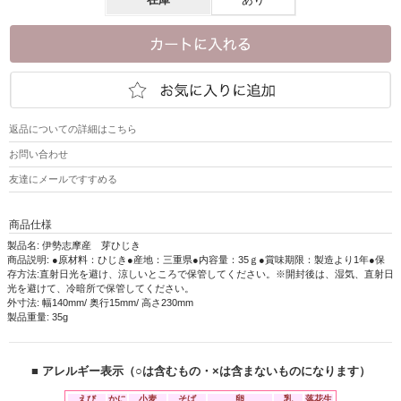
返品についての詳細はこちら
お問い合わせ
友達にメールですすめる
商品仕様
製品名: 伊勢志摩産 芽ひじき
商品説明: ●原材料：ひじき●産地：三重県●内容量：35ｇ●賞味期限：製造より1年●保
存方法:直射日光を避け、涼しいところで保管してください。※開封後は、湿気、直射日
光を避けて、冷暗所で保管してください。
外寸法: 幅140mm/ 奥行15mm/ 高さ230mm
製品重量: 35g
■ アレルギー表示（○は含むもの・×は含まないものになります）
えび
かに
小麦
そば
卵
乳
落花生