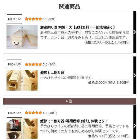
関連商品
PICK UP
5.0 (3件)
鰹節削り器 桐製・大【送料無料・一部地域除く】
新潟県三条市職人の手作り、材質にこだわった鰹節削り器
です。カンナ台、刃の厚みもあり、安定した使用感です。
価格:12,000円(税込 13,200円)
PICK UP
5.0 (3件)
鰹節ミニ削り器
手のひらサイズの鰹節削り器です。
価格:3,000円(税込 3,300円)
4位
PICK UP
4.8 (18件)
鰹節ミニ削り器+専用鰹節 お試し体験セット
手のひらサイズの鰹節削り器に専用鰹節、手袋とマットも
ついて初めての方でも楽しめる削り体験セットです。
価格:5,500円(税込 6,050円)