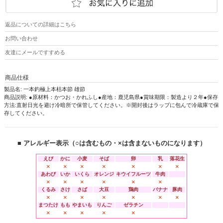
返品についての詳細はこちら
お問い合わせ
友達にメールですすめる
商品仕様
製品名: 一本釣極上本枯本節 雄節
商品説明: ●原材料：かつお・かれふし●産地：鹿児島県●賞味期限：製造より２年●保存
方法:直射日光を避け冷暗所で保管してください。※開封後はラップに包んで冷蔵庫で保
存してください。
■ アレルギー表示（○は含むもの・×は含まないものになります）
えび
かに
小麦
そば
卵
乳
落花生
×
×
×
×
×
×
×
あわび
いか
いくら
オレンジ
キウイフルーツ
牛肉
×
×
×
×
×
×
くるみ
さけ
さば
大豆
鶏肉
バナナ
豚肉
×
×
×
×
×
×
×
まつたけ
もも
やまいも
りんご
ゼラチン
×
×
×
×
×