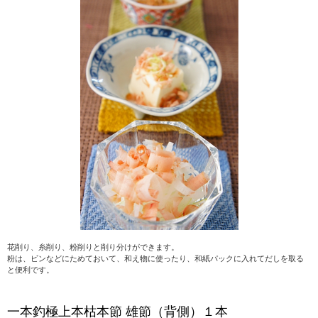
花削り、糸削り、粉削りと削り分けができます。
粉は、ビンなどにためておいて、和え物に使ったり、和紙パックに入れてだしを取る
と便利です。
一本釣極上本枯本節 雄節（背側）１本