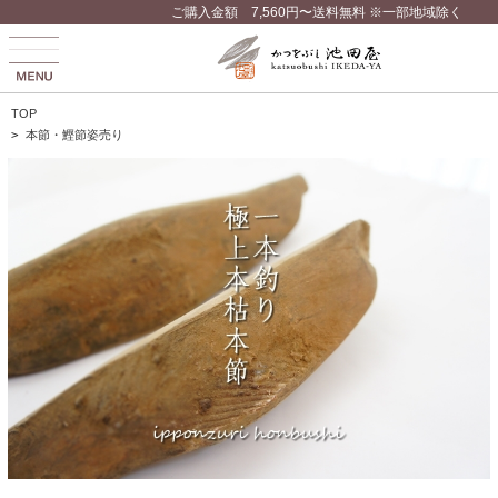
ご購入金額 7,560円〜送料無料 ※一部地域除く
TOP
>
本節・鰹節姿売り