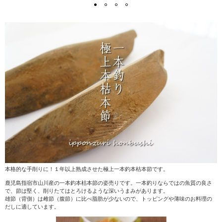
本格的な手削りに！１年以上熟成させた極上一本釣本枯本節です。
鹿児島指宿市山川産の一本釣本枯本節の姿売りです。一本釣りならではの魚質の良さ
で、節は堅く、削りたてはとろけるような深いうまみがあります。
雄節（背側）は雌節（腹節）に比べ脂肪が少ないので、トッピングや薄味のお料理の
だしに適しています。