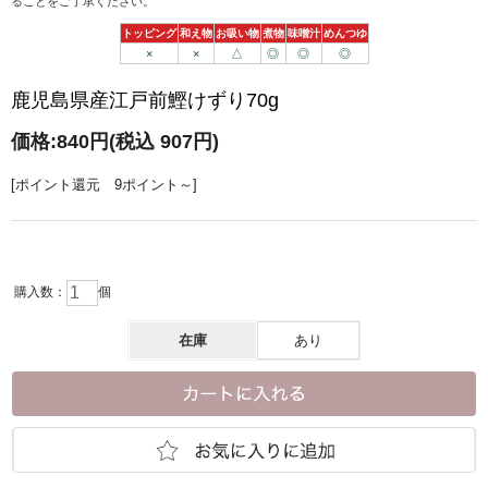
ることをご了承ください。
トッピング
和え物
お吸い物
煮物
味噌汁
めんつゆ
×
×
△
◎
◎
◎
鹿児島県産江戸前鰹けずり70g
価格:
840円
(税込 907円)
[ポイント還元 9ポイント～]
購入数：
個
在庫
あり