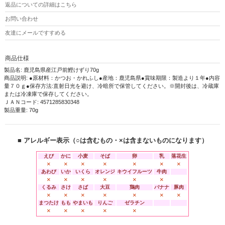
返品についての詳細はこちら
お問い合わせ
友達にメールですすめる
商品仕様
製品名: 鹿児島県産江戸前鰹けずり70g
商品説明: ●原材料：かつお・かれふし●産地：鹿児島県●賞味期限：製造より１年●内容
量７０ｇ●保存方法:直射日光を避け、冷暗所で保管してください。※開封後は、冷蔵庫
または冷凍庫で保存してください。
ＪＡＮコード: 4571285830348
製品重量: 70g
■ アレルギー表示（○は含むもの・×は含まないものになります）
えび
かに
小麦
そば
卵
乳
落花生
×
×
×
×
×
×
×
あわび
いか
いくら
オレンジ
キウイフルーツ
牛肉
×
×
×
×
×
×
くるみ
さけ
さば
大豆
鶏肉
バナナ
豚肉
×
×
×
×
×
×
×
まつたけ
もも
やまいも
りんご
ゼラチン
×
×
×
×
×