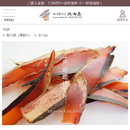
ご購入金額 7,560円〜送料無料 ※一部地域除く
TOP
>
削り節（厚削り）
>
かつお