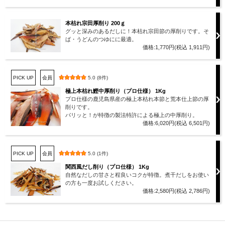
本枯れ宗田厚削り 200ｇ
グッと深みのあるだしに！本枯れ宗田節の厚削りです。そ
ば・うどんのつゆにに最適。
価格:1,770円(税込 1,911円)
PICK UP
会員
5.0 (8件)
極上本枯れ鰹中厚削り（プロ仕様） 1Kg
プロ仕様の鹿児島県産の極上本枯れ本節と荒本仕上節の厚
削りです。
パリッと！が特徴の製法特許による極上の中厚削り。
価格:6,020円(税込 6,501円)
PICK UP
会員
5.0 (1件)
関西風だし削り（プロ仕様） 1Kg
自然なだしの甘さと程良いコクが特徴。煮干だしをお使い
の方も一度お試しください。
価格:2,580円(税込 2,786円)