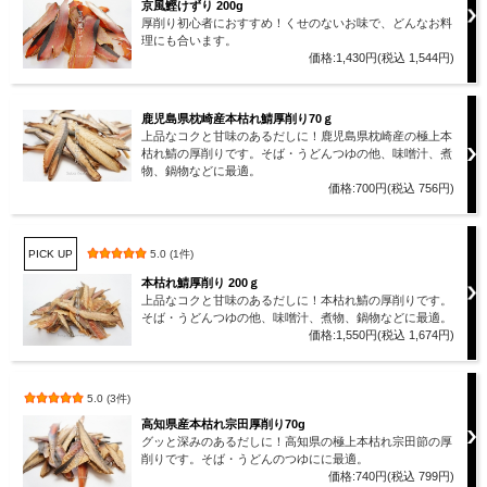
京風鰹けずり 200g
厚削り初心者におすすめ！くせのないお味で、どんなお料
理にも合います。
価格:1,430円(税込 1,544円)
鹿児島県枕崎産本枯れ鯖厚削り70ｇ
上品なコクと甘味のあるだしに！鹿児島県枕崎産の極上本
枯れ鯖の厚削りです。そば・うどんつゆの他、味噌汁、煮
物、鍋物などに最適。
価格:700円(税込 756円)
PICK UP
5.0 (1件)
本枯れ鯖厚削り 200ｇ
上品なコクと甘味のあるだしに！本枯れ鯖の厚削りです。
そば・うどんつゆの他、味噌汁、煮物、鍋物などに最適。
価格:1,550円(税込 1,674円)
5.0 (3件)
高知県産本枯れ宗田厚削り70g
グッと深みのあるだしに！高知県の極上本枯れ宗田節の厚
削りです。そば・うどんのつゆにに最適。
価格:740円(税込 799円)