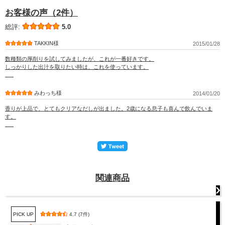
お客様の声（2件）
総評:
5.0
TAKKIN様
2015/01/28
数種類の厚削りを試してみましたが、これが一番好きです。
しっかりした出汁を取りたい時は、これを使っています。
みわっち様
2014/01/20
香りが上品で、とてもクリアなだしが出ました。2歳になる息子も喜んで飲んでいま
す。
関連商品
PICK UP
4.7 (7件)