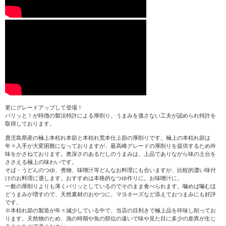
更にグレードアップして登場！
パリッと！が特徴の製法特許による厚削り。うまみを逃さない工夫が認められ特許を
取得しております。
鹿児島県産の極上本枯れ本節と本枯れ荒本仕上節の厚削りです。極上の本枯れ節は
年々入手が大変困難になっておりますが、最高峰グレードの厚削りを提供するため吟
味をかさねております。奥深さのあるだしのうまみは、上品でありながら味の土台を
ささえる極上の味わいです。
そば・うどんのつゆ、煮物、味噌汁等どんなお料理にも合いますが、比較的濃い味付
けのお料理に適します。おすすめは本格的なつゆ作りに。お味噌汁に。
一般の厚削りよりも薄くパリッとしているのでそのまま食べられます。噛めば噛むほ
どうまみが増すので、天然素材のおやつに。マヨネーズなど添えておつまみにも好評
です。
※本枯れ節の製造が年々減少している中で、当店の目利きで極上品を吟味し削ってお
ります。天然物のため、漁の時期や魚の部位の違いで味や見た目に多少の差異が生じ