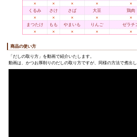
×
×
×
×
×
くるみ
さけ
さば
大豆
鶏肉
×
×
×
×
×
まつたけ
もも
やまいも
りんご
ゼラチ
×
×
×
×
×
商品の使い方
「だしの取り方」を動画で紹介いたします。
動画は、かつお厚削りのだしの取り方ですが、同様の方法で煮出し