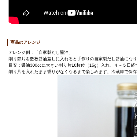
商品のアレンジ
アレンジ例：「自家製だし醤油」
削り節片を数枚醤油差しに入れると手作りの自家製だし醤油になり
目安：醤油300ccに大きい削り片10枚位（15g）入れ、４～５
削り片を入れたまま香りがなくなるまで楽しめます。冷蔵庫で保存