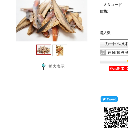
ＪＡＮコード:
価格:
購入数:
拡大表示