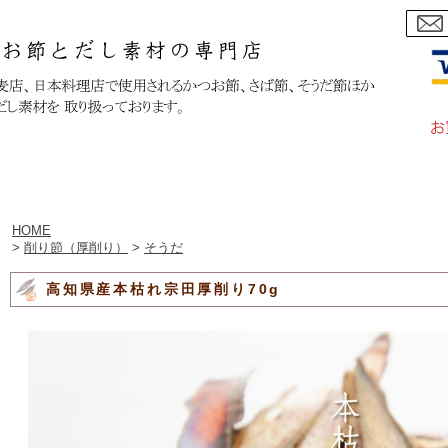
｜
カートをみる
｜
マイページへログイン
｜
ご利用案内
｜
お問
HOME
>
削り節（厚削り）
>
そうだ
高知県産本枯れ宗田厚削り70g