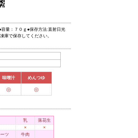
●容量：７０ｇ●保存方法:直射日光
凍庫で保存してください。
味噌汁
めんつゆ
◎
◎
乳
落花生
×
×
ルーツ
牛肉