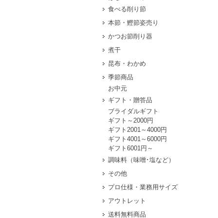
食べる削り節
本節・鰹節姿売り
かつお節削り器
煮干
昆布・わかめ
季節商品
お中元
ギフト・贈答品
ブライダルギフト
ギフト～2000円
ギフト2001～4000円
ギフト4001～6000円
ギフト6001円～
調味料（味噌･塩など）
その他
プロ仕様・業務用サイズ
アウトレット
送料無料商品