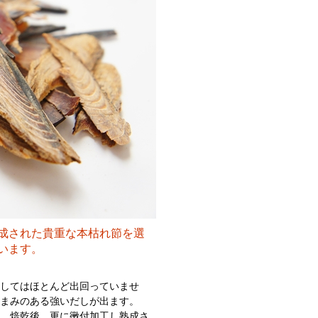
成された貴重な本枯れ節を選
います。
としてはほとんど出回っていませ
うまみのある強いだしが出ます。
。焙乾後、更に黴付加工し熟成さ