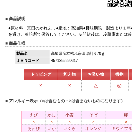
■ 商品説明
●原材料：宗田のかれふし●産地：高知県●賞味期限：製造より１年
を避け、冷暗所で保管してください。※開封後は、冷蔵庫または冷
■ 商品仕様
製品名
高知県産本枯れ宗田厚削り70ｇ
ＪＡＮコード
4571285830317
トッピング
和え物
お吸い物
煮物
×
×
△
◎
■ アレルギー表示（○は含むもの・×は含まないものになります）
えび
かに
小麦
そば
卵
×
×
×
×
×
あわび
いか
いくら
オレンジ
キウイフ