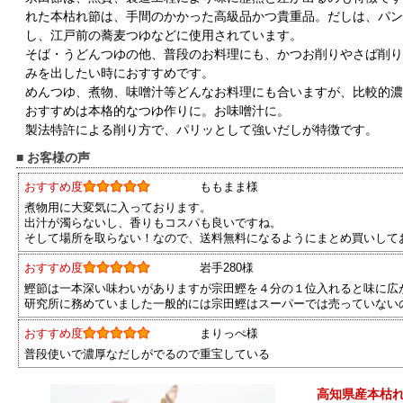
れた本枯れ節は、手間のかかった高級品かつ貴重品。だしは、パン
し、江戸前の蕎麦つゆなどに使用されています。
そば・うどんつゆの他、普段のお料理にも、かつお削りやさば削り
みを出したい時におすすめです。
めんつゆ、煮物、味噌汁等どんなお料理にも合いますが、比較的
おすすめは本格的なつゆ作りに。お味噌汁に。
製法特許による削り方で、パリッとして強いだしが特徴です。
■ お客様の声
おすすめ度
ももまま様
煮物用に大変気に入っております。
出汁が濁らないし、香りもコスパも良いですね。
そして場所を取らない！なので、送料無料になるようにまとめ買いして
おすすめ度
岩手280様
鰹節は一本深い味わいがありますが宗田鰹を４分の１位入れると味に広
研究所に務めていました一般的には宗田鰹はスーパーでは売っていないの
おすすめ度
まりっぺ様
普段使いで濃厚なだしがでるので重宝している
高知県産本枯れ