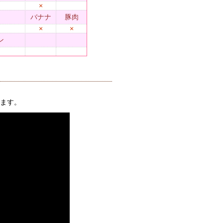
×
バナナ
豚肉
×
×
ン
ます。