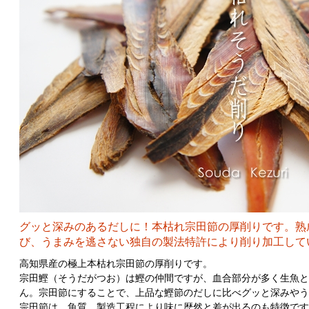
グッと深みのあるだしに！本枯れ宗田節の厚削りです。熟
び、うまみを逃さない独自の製法特許により削り加工して
高知県産の極上本枯れ宗田節の厚削りです。
宗田鰹（そうだがつお）は鰹の仲間ですが、血合部分が多く生魚
ん。宗田節にすることで、上品な鰹節のだしに比べグッと深みや
宗田節は、魚質、製造工程により味に歴然と差が出るのも特徴です