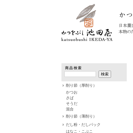
HOME
商品検索
削り節（厚削り）
かつお
さば
そうだ
混合
削り節（薄削り）
だし粉・だしパック
はなこ・こぶこ