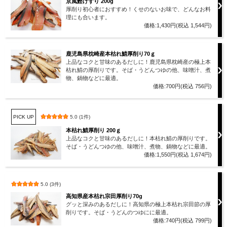
京風鰹けずり 200g
厚削り初心者におすすめ！くせのないお味で、どんなお料
理にも合います。
価格:1,430円(税込 1,544円)
鹿児島県枕崎産本枯れ鯖厚削り70ｇ
上品なコクと甘味のあるだしに！鹿児島県枕崎産の極上本
枯れ鯖の厚削りです。そば・うどんつゆの他、味噌汁、煮
物、鍋物などに最適。
価格:700円(税込 756円)
PICK UP
5.0 (1件)
本枯れ鯖厚削り 200ｇ
上品なコクと甘味のあるだしに！本枯れ鯖の厚削りです。
そば・うどんつゆの他、味噌汁、煮物、鍋物などに最適。
価格:1,550円(税込 1,674円)
5.0 (3件)
高知県産本枯れ宗田厚削り70g
グッと深みのあるだしに！高知県の極上本枯れ宗田節の厚
削りです。そば・うどんのつゆにに最適。
価格:740円(税込 799円)