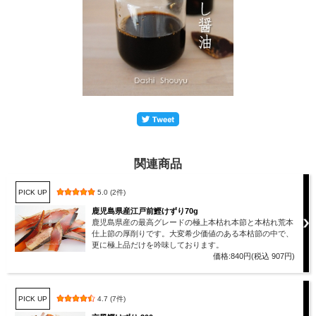
関連商品
PICK UP
5.0 (2件)
鹿児島県産江戸前鰹けずり70g
鹿児島県産の最高グレードの極上本枯れ本節と本枯れ荒本
仕上節の厚削りです。大変希少価値のある本枯節の中で、
更に極上品だけを吟味しております。
価格:840円(税込 907円)
PICK UP
4.7 (7件)