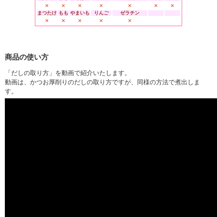
×
×
×
×
×
×
×
まつたけ
もも
やまいも
りんご
ゼラチン
×
×
×
×
×
商品の使い方
「だしの取り方」を動画で紹介いたします。
動画は、かつお厚削りのだしの取り方ですが、同様の方法で煮出しま
す。