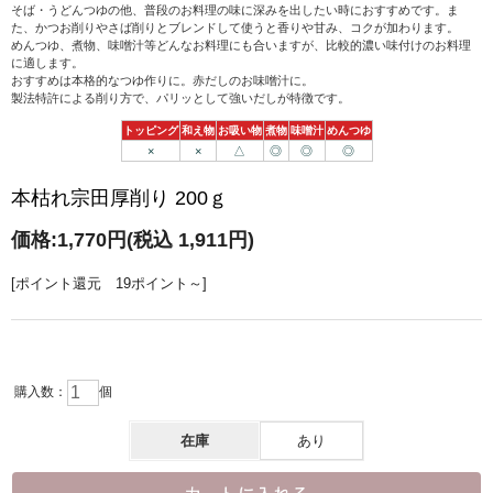
そば・うどんつゆの他、普段のお料理の味に深みを出したい時におすすめです。ま
た、かつお削りやさば削りとブレンドして使うと香りや甘み、コクが加わります。
めんつゆ、煮物、味噌汁等どんなお料理にも合いますが、比較的濃い味付けのお料理
に適します。
おすすめは本格的なつゆ作りに。赤だしのお味噌汁に。
製法特許による削り方で、パリッとして強いだしが特徴です。
トッピング
和え物
お吸い物
煮物
味噌汁
めんつゆ
×
×
△
◎
◎
◎
本枯れ宗田厚削り 200ｇ
価格:
1,770円
(税込 1,911円)
[ポイント還元 19ポイント～]
購入数：
個
在庫
あり