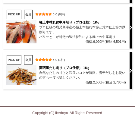
PICK UP
会員
5.0 (8件)
極上本枯れ鰹中厚削り（プロ仕様） 1Kg
プロ仕様の鹿児島県産の極上本枯れ本節と荒本仕上節の厚
削りです。
パリッと！が特徴の製法特許による極上の中厚削り。
価格:6,020円(税込 6,501円)
PICK UP
会員
5.0 (1件)
関西風だし削り（プロ仕様） 1Kg
自然なだしの甘さと程良いコクが特徴。煮干だしをお使い
の方も一度お試しください。
価格:2,580円(税込 2,786円)
Copyright (C) Ikedaya. All Rights Reserved.