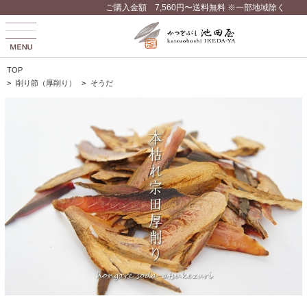
ご購入金額 7,560円〜送料無料 ※一部地域除く
TOP
>
削り節（厚削り）
>
そうだ