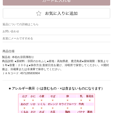
返品についての詳細はこちら
お問い合わせ
友達にメールですすめる
商品仕様
製品名: 本枯れ宗田厚削り
商品説明: ●原材料：宗田のかれふし●産地：高知県産、鹿児島産●賞味期限：製造より
１年●容量：２００ｇ●保存方法:直射日光を避け、冷暗所で保管してください。※開封
後は、冷蔵庫または冷凍庫で保存してください。
ＪＡＮコード: 4571285830904
■ アレルギー表示（○は含むもの・×は含まないものになります）
えび
かに
小麦
そば
卵
乳
落花生
×
×
×
×
×
×
×
あわび
いか
いくら
オレンジ
キウイフルーツ
牛肉
×
×
×
×
×
×
くるみ
さけ
さば
大豆
鶏肉
バナナ
豚肉