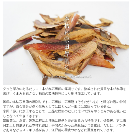
グッと深みのあるだしに！本枯れ宗田節の厚削りです。熟成された貴重な本枯れ節を
選び、うまみを逃さない独自の製法特許により削り加工しています。
国産の本枯宗田節の厚削りです。宗田は、宗田鰹（そうだがつお）と呼ばれ鰹の仲間
ですが、血合部分が多く生魚としてはほとんど一般には出回っていません。
宗田「節」に加工することで、上品な鰹節のだしに比べて深みやうまみのある強いだ
しとなって生きてきます。
宗田節は、魚質、製造工程により味に歴然と差が出るのも特徴です。焙乾後、更に黴
付加工し熟成された本枯れ節は、手間のかかった高級品かつ貴重品。だしは、パンチ
がありながらスッキリ感があり、江戸前の蕎麦つゆなどに重宝されています。